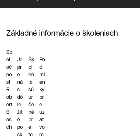
Základné informácie o školeniach
Sp
ol
Je
Šk
Po
oč
pr
ol
d
no
e
en
mi
sť
ná
ia
en
R
s
sú
ky
ob
dô
ur
pr
ert
le
če
e
B
žit
né
uz
os
é
pr
at
ch
po
e
vo
,
sk
te
re