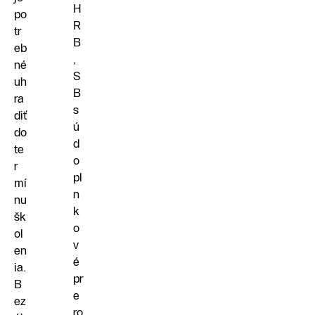
H
po
R
tr
B
eb
,
né
S
uh
B
ra
s
diť
ú
do
d
te
o
r
pl
mí
n
nu
k
šk
o
ol
v
en
é
ia.
pr
B
e
ez
ro