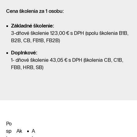
Cena školenia za 1 osobu:
Základné školenie:
3-dňové školenie 123,00 € s DPH (spolu školenia B1B,
B2B, CB, FB1B, FB2B)
Doplnkové:
1- dňové školenie 43,05 € s DPH (školenia CB, C1B,
FBB, HRB, SB)
Po
sp
Ak
A