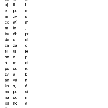
uj
li
i
e
po
m
m
zv
u
co
ať
m
m
in
,
bu
éh
pr
de
o
et
za
zá
o
sl
uj
je
an
e
p
á
m
ot
po
cu
re
zv
a
b
án
vá
n
ka
s,
é
na
po
si
na
do
n
jbl
ho
a