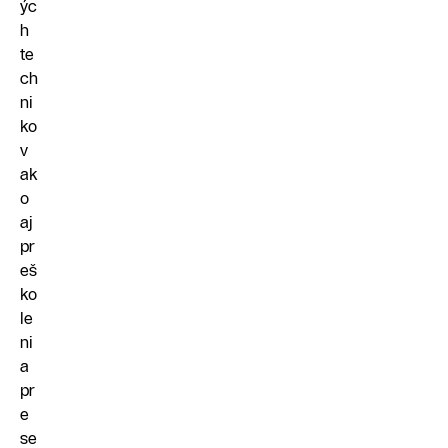
ýc
h
te
ch
ni
ko
v
ak
o
aj
pr
eš
ko
le
ni
a
pr
e
se