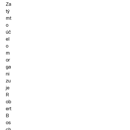
Za
tý
mt
o
úč
el
o
m
or
ga
ni
zu
je
R
ob
ert
B
os
ch