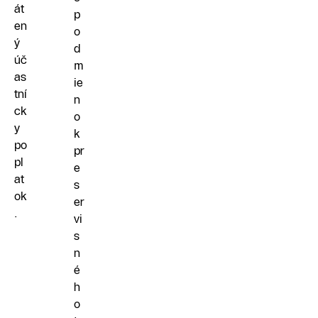
át
p
en
o
ý
d
úč
m
as
ie
tní
n
ck
o
y
k
po
pr
pl
e
at
s
ok
er
.
vi
s
n
é
h
o