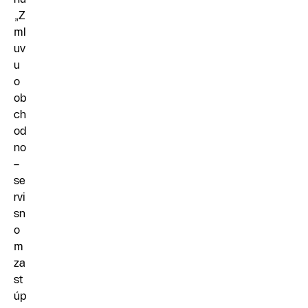
„Z
ml
uv
u
o
ob
ch
od
no
–
se
rvi
sn
o
m
za
st
úp