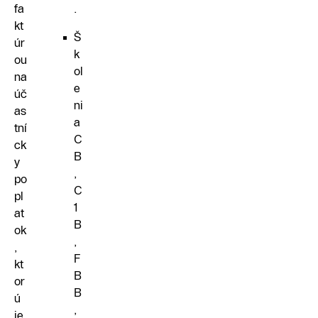
fa
.
kt
Š
úr
k
ou
ol
na
e
úč
ni
as
a
tní
C
ck
B
y
,
po
C
pl
1
at
B
ok
,
,
F
kt
B
or
B
ú
,
je