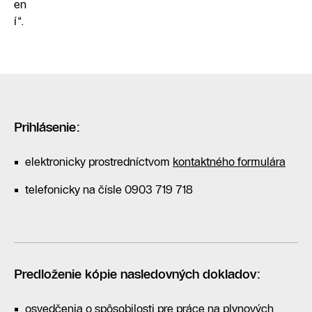
en
í“.
Prihlásenie:
elektronicky prostredníctvom
kontaktného formulára
telefonicky na čísle 0903 719 718
Predloženie kópie nasledovných dokladov:
osvedčenia o spôsobilosti pre práce na plynových