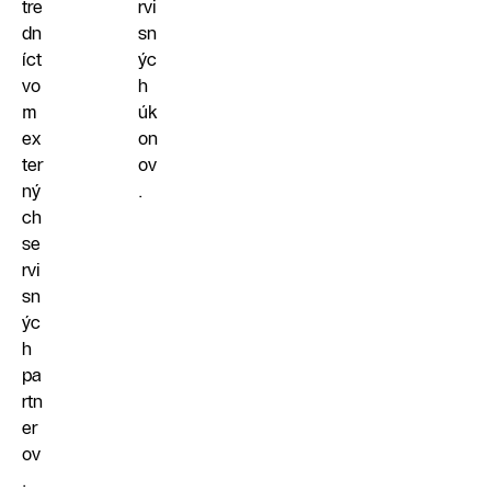
tre
rvi
dn
sn
íct
ýc
vo
h
m
úk
ex
on
ter
ov
ný
.
ch
se
rvi
sn
ýc
h
pa
rtn
er
ov
.