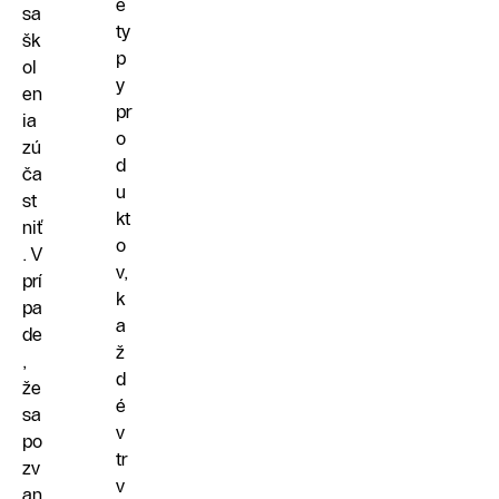
e
sa
ty
šk
p
ol
y
en
pr
ia
o
zú
d
ča
u
st
kt
niť
o
. V
v,
prí
k
pa
a
de
ž
,
d
že
é
sa
v
po
tr
zv
v
an