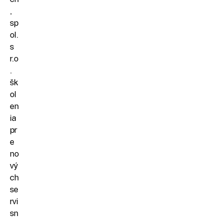
,
sp
ol.
s
r.o
.
šk
ol
en
ia
pr
e
no
vý
ch
se
rvi
sn