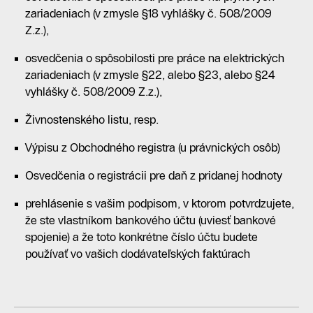
zariadeniach (v zmysle §18 vyhlášky č. 508/2009
Z.z.),
osvedčenia o spôsobilosti pre práce na elektrických
zariadeniach (v zmysle §22, alebo §23, alebo §24
vyhlášky č. 508/2009 Z.z.),
Živnostenského listu, resp.
Výpisu z Obchodného registra (u právnických osôb)
Osvedčenia o registrácii pre daň z pridanej hodnoty
prehlásenie s vašim podpisom, v ktorom potvrdzujete,
že ste vlastníkom bankového účtu (uviesť bankové
spojenie) a že toto konkrétne číslo účtu budete
používať vo vašich dodávateľských faktúrach