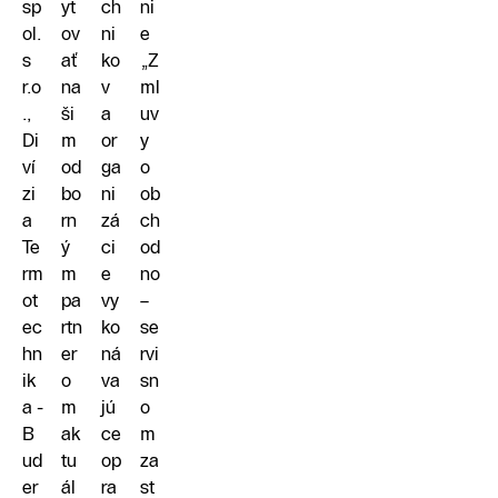
sp
yt
ch
ni
ol.
ov
ni
e
s
ať
ko
„Z
r.o
na
v
ml
.,
ši
a
uv
Di
m
or
y
ví
od
ga
o
zi
bo
ni
ob
a
rn
zá
ch
Te
ý
ci
od
rm
m
e
no
ot
pa
vy
–
ec
rtn
ko
se
hn
er
ná
rvi
ik
o
va
sn
a -
m
jú
o
B
ak
ce
m
ud
tu
op
za
er
ál
ra
st