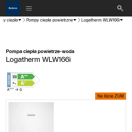
py ciepła
Pompy ciepła powietrzne
Logatherm WLW166i
Pompa ciepła powietrze-woda
Logatherm WLW166i
Na liście ZUM