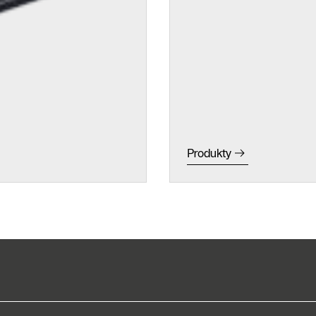
Formularz
kontaktowy
Znajdź
Autoryzowanego
Partnera
Produkty