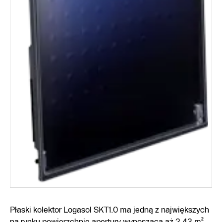
Płaski kolektor Logasol SKT1.0 ma jedną z największych
na rynku powierzchnię apertury wynoszącą aż 2,43 m².