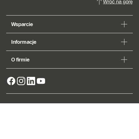
Wróć na górę
Wsparcie
Informacje
O firmie
Znajdź
Autoryzowanego
Partnera
© Robert Bosch Sp. z o.o. 2026, wszelkie prawa
zastrzeżone
Adres wydawniczy
Nota prawna
Informacje o polityce prywatności
EU Data Act
Ustawienia plików cookie