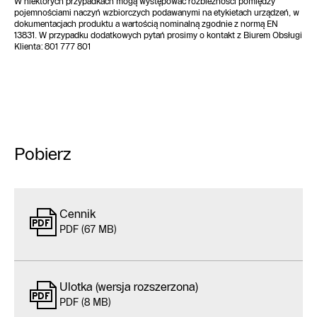
W niektórych przypadkach mogą występować rozbieżności pomiędzy
pojemnościami naczyń wzbiorczych podawanymi na etykietach urządzeń, w
dokumentacjach produktu a wartością nominalną zgodnie z normą EN
13831. W przypadku dodatkowych pytań prosimy o kontakt z Biurem Obsługi
Klienta: 801 777 801
Pobierz
Cennik
PDF (67 MB)
Ulotka (wersja rozszerzona)
PDF (8 MB)