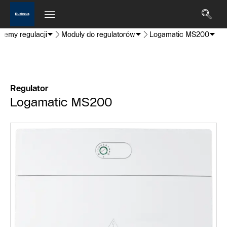
stemy regulacji
Moduły do regulatorów
Logamatic MS200
Regulator
Logamatic MS200