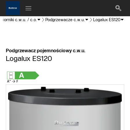
biorniki c.w.u. / c.o.
Podgrzewacze c.w.u.
Logalux ES120
Podgrzewacz pojemnościowy c.w.u.
Logalux ES120