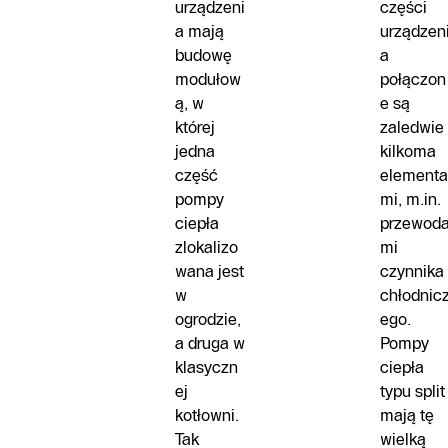
urządzeni
części
a mają
urządzen
budowę
a
modułow
połączon
ą, w
e są
której
zaledwie
jedna
kilkoma
część
elementa
pompy
mi, m.in.
ciepła
przewod
zlokalizo
mi
wana jest
czynnika
w
chłodnic
ogrodzie,
ego.
a druga w
Pompy
klasyczn
ciepła
ej
typu split
kotłowni.
mają tę
Tak
wielką