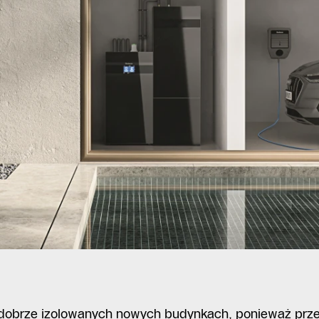
gdzie ją
 dobrze izolowanych nowych budynkach, ponieważ prz