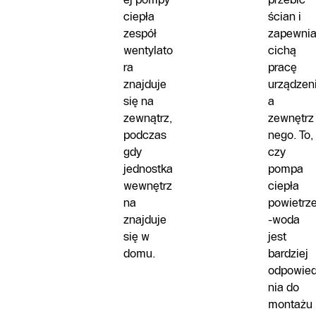
ciepła
ścian i
zespół
zapewni
wentylato
cichą
ra
pracę
znajduje
urządzen
się na
a
zewnątrz,
zewnętrz
podczas
nego. To,
gdy
czy
jednostka
pompa
wewnętrz
ciepła
na
powietrz
znajduje
-woda
się w
jest
domu.
bardziej
odpowie
nia do
montażu