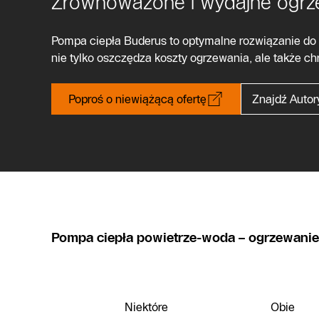
Zrównoważone i wydajne ogrz
Pompa ciepła Buderus to optymalne rozwiązanie do 
nie tylko oszczędza koszty ogrzewania, ale także ch
Poproś o niewiążącą ofertę
Znajdź Autor
Pompa ciepła powietrze-woda – ogrzewanie j
Niektóre
Obie