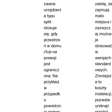
zwane
zaletę, ż
urządzeni
zajmują
a typu
mało
split
miejsca i
stosuje
zazwycz
się, gdy
aj można
przestrze
je
ń w domu
stosowa
i/lub na
w
posesji
wersjach
jest
standard
ogranicz
owych.
ona. Na
Zmniejsz
przykład,
a to
w
koszty
przypadk
instalacji
u
pozwala
powietrzn
uniknąć
ej pompy
przebić