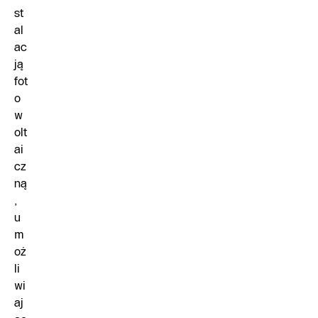
st
al
ac
ją
fot
o
w
olt
ai
cz
ną
,
u
m
oż
li
wi
aj