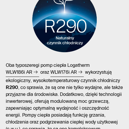
Oba typoszeregi pomp ciepła Logatherm
WLW186i AR
oraz
WLW176i AR
wykorzystują
ekologiczny, wysokotemperaturowy czynnik chłodniczy
R290
, co sprawia, że są one nie tylko wydajne, ale także
przyjazne dla środowiska. Dodatkowo, dzięki technologii
inwerterowej, oferują modulowaną moc grzewczą,
zapewniając optymalną wydajność i oszczędność
energii. Pompy ciepła posiadają funkcję grzania,
chłodzenia oraz podgrzewania ciepłej wody użytkowej
(c.w.u.), co sprawia, że są one kompleksowym