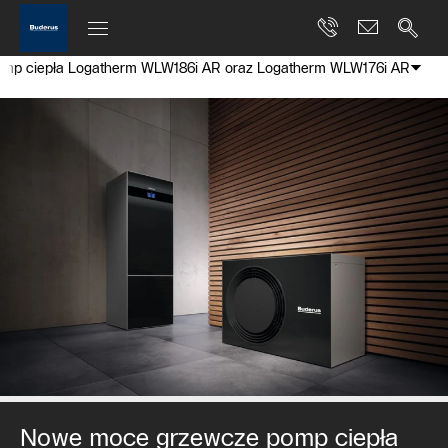
mp ciepła Logatherm WLW186i AR oraz Logatherm WLW176i AR
Nowe moce grzewcze pomp ciepła