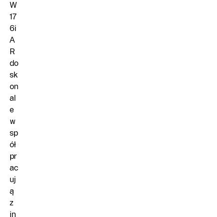
W
17
6i
A
R
do
sk
on
al
e
w
sp
ół
pr
ac
uj
ą
z
in