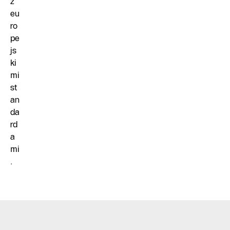
z
eu
ro
pe
js
ki
mi
st
an
da
rd
a
mi
.