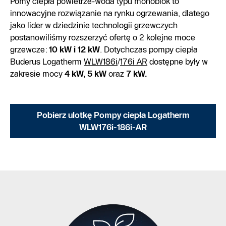
Pomy ciepła powietrze-woda typu monoblok to
innowacyjne rozwiązanie na rynku ogrzewania, dlatego
jako lider w dziedzinie technologii grzewczych
postanowiliśmy rozszerzyć ofertę o 2 kolejne moce
grzewcze:
10 kW i 12 kW
. Dotychczas pompy ciepła
Buderus Logatherm
WLW186i
/
176i AR
dostępne były w
zakresie mocy
4 kW, 5 kW
oraz
7 kW.
Pobierz ulotkę Pompy ciepła Logatherm
WLW176i-186i-AR