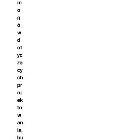
m
o
g
ó
w
d
ot
yc
zą
cy
ch
pr
oj
ek
to
w
an
ia,
bu