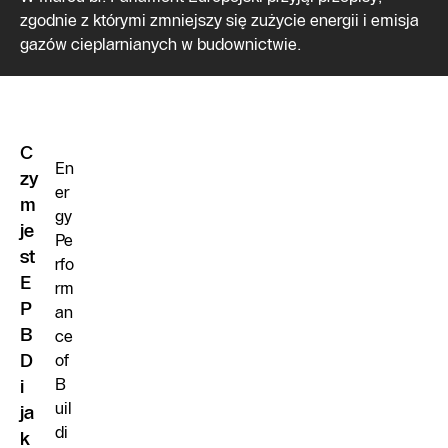
zgodnie z którymi zmniejszy się zużycie energii i emisja
gazów cieplarnianych w budownictwie.
C
En
zy
er
m
gy
je
Pe
st
rfo
E
rm
P
an
B
ce
D
of
B
i
uil
ja
di
k