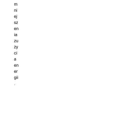
m
ni
ej
sz
en
ia
zu
ży
ci
a
en
er
gii
.