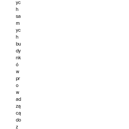
yc
h
sa
m
yc
h
bu
dy
nk
ó
w
pr
o
w
ad
zą
cą
do
z