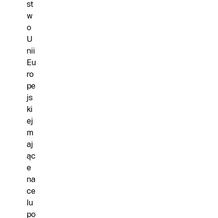
st
w
o
U
nii
Eu
ro
pe
js
ki
ej
m
aj
ąc
e
na
ce
lu
po