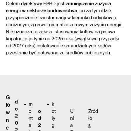
Celem dyrektywy EPBD jest
zmniejszenie zużycia
energii w sektorze budownictwa
, co za tym idzie,
przyspieszenie transformacji w kierunku budynków o
obniżonym, a nawet niemalże zerowym zużyciu energii.
Nie oznacza to zakazu stosowania kotłów na paliwa
kopalne, a jedynie od 2025 roku (wyjątkowe przypadki
od 2027 roku) instalowanie samodzielnych kotłów
przestanie być dotowane ze środków publicznych.
G
d
m
k
łó
o
o
o
ot
U
Źród
w
2
nt
d
ły
ni
ło:
n
0
a
2
g
a
s
e
2