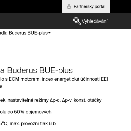
Partnerský portál
Vyhledávání
dla Buderus BUE-plus
a Buderus BUE-plus
o s ECM motorem, index energetické účinnosti EEI
e
ek, nastavitelné režimy Δp-c, Δp-v, konst. otáčky
ykolu do 50% objemových
°C, max. provozní tlak 6 b