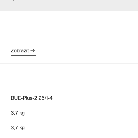
Najít
Zobrazit
partnera
Zavolejte
nám
Napište
nám
BUE-Plus-2 25/1-4
3,7 kg
3,7 kg