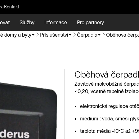
ra
Kontakt
ovat
Služby
Informace
Pro partnery
é domy a byty
Příslušenství
Čerpadla
Oběhová čerpa
Oběhová čerpadl
Závitové mokroběžné čerpadl
≤0,20, včetně tepelné izolac
elektronická regulace otáč
médium : voda, směsi gl
teplota média -10°C až +95