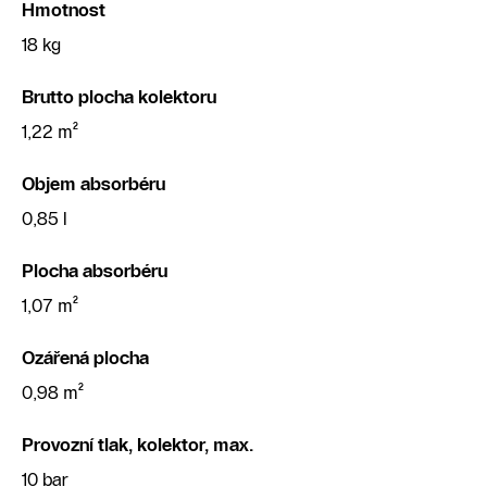
Hmotnost
18 kg
Brutto plocha kolektoru
1,22 m²
Objem absorbéru
0,85 l
Plocha absorbéru
1,07 m²
Ozářená plocha
0,98 m²
Provozní tlak, kolektor, max.
10 bar