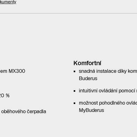
okumenty
Komfortní
dulem MX300
snadná instalace díky kom
Buderus
intuitivní ovládání pomoc
 20 %
možnost pohodlného ovládá
MyBuderus
o oběhového čerpadla