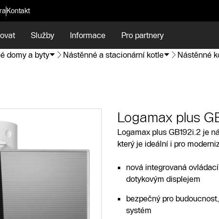
ra
Kontakt
ovat
Služby
Informace
Pro partnery
é domy a byty
Nástěnné a stacionární kotle
Nástěnné k
Logamax plus GB
Logamax plus GB192i.2 je ná
který je ideální i pro moderni
nová integrovaná ovládac
dotykovým displejem
bezpečný pro budoucnost, p
systém