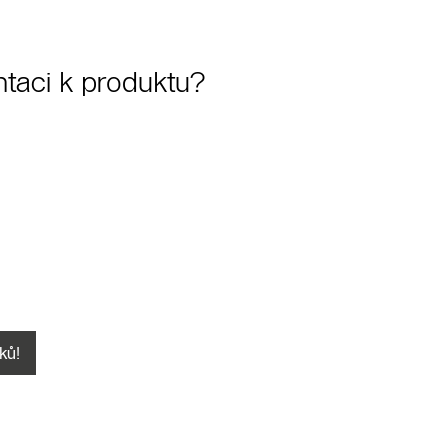
taci k produktu?
ků!