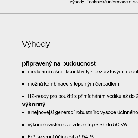
Výhody
Technické informace a d
Výhody
připravený na budoucnost
modulární řešení konektivity s bezdrátovým mo
možná kombinace s tepelným čerpadlem
H2-ready pro použití s přimícháním vodíku až do
výkonný
s nejnovější generací robustního vysoce účinnéh
výkonné systémové zdroje tepla až do 50 kW
ErP sezónní účinnost až 94 %