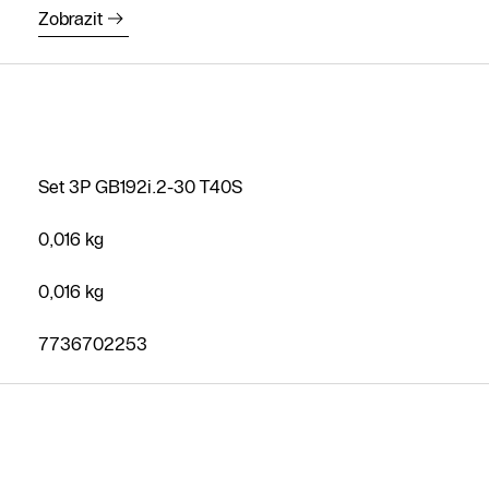
Zobrazit
Set 3P GB192i.2-30 T40S
0,016 kg
Najít
partnera
0,016 kg
Zavolejte
7736702253
nám
Napište
nám