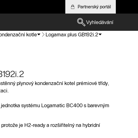
Partnerský portál
Vyhledávání
ondenzační kotle
Logamax plus GB192i.2
192i.2
stěnný plynový kondenzační kotel prémiové třídy,
zaci.
í jednotka systému Logamatic BC400 s barevným
rotože je H2-ready a rozšiřitelný na hybridní