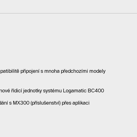
patibilitě připojení s mnoha předchozími modely
í nové řídicí jednotky systému Logamatic BC400
ní s MX300 (příslušenství) přes aplikaci