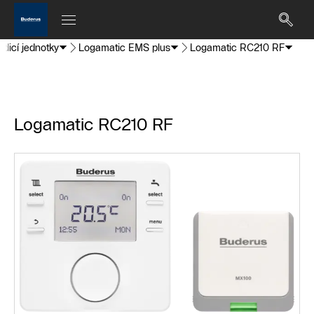
ídicí jednotky
Logamatic EMS plus
Logamatic RC210 RF
Logamatic RC210 RF