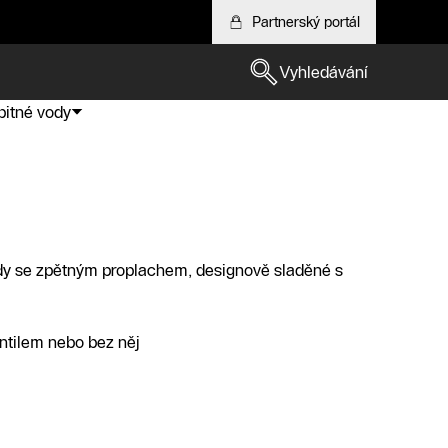
Partnerský portál
Vyhledávání
 pitné vody
vody se zpětným proplachem, designově sladěné s
entilem nebo bez něj