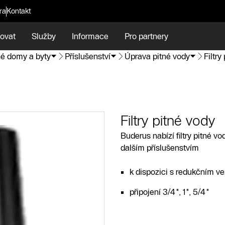
ra
Kontakt
ovat
Služby
Informace
Pro partnery
é domy a byty
Příslušenství
Úprava pitné vody
Filtry
Filtry pitné vody
Buderus nabízí filtry pitné 
dalším příslušenstvím
k dispozici s redukčním v
připojení 3/4", 1", 5/4"