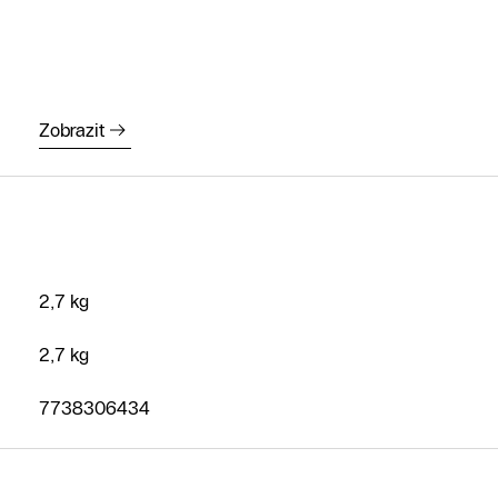
Zobrazit
2,7 kg
2,7 kg
7738306434