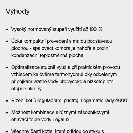
Výhody
Vysoký normovaný stupeň využití až 109 %
Úzké kompaktní provedení s malou podstavnou
plochou - spalovací komora je nahoře a pod ní
kondenzační teplosměnná plocha
Optimalizace stupně využití při praktickém provozu
vzhledem ke dvěma termohydraulicky odděleným
přípojkám vratné vody pro vysoko a nízkoteplotní
otopné okruhy
Řízení kotlů regulačními přístroji Logamatic řady 4000
Možnost kombinace s různými zásobníkovými
ohřívači teplé vody Logalux
Všechny části kotle, které přijdou do styku s