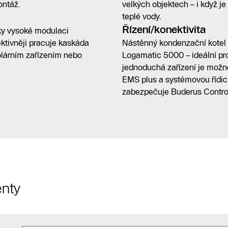
ontáž.
velkých objektech – i když 
teplé vody.
Řízení/konektivita
ky vysoké modulaci
fektivněji pracuje kaskáda
Nástěnný kondenzační kotel
olárním zařízením nebo
Logamatic 5000 – ideální pro
jednoduchá zařízení je mož
EMS plus a systémovou řídicí
zabezpečuje Buderus Contro
nty