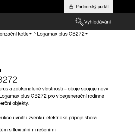
Partnerský portál
Vyhledávání
enzační kotle
Logamax plus GB272
l
B272
us a zdokonalené vlastnosti – oboje spojuje nový
 Logamax plus GB272 pro vícegenerační rodinné
erční objekty.
kce uvnitř i zvenku: elektrické přípoje shora
tém s flexibilními řešeními