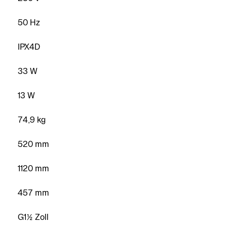
50 Hz
IPX4D
33 W
13 W
74,9 kg
520 mm
1120 mm
457 mm
G1½ Zoll