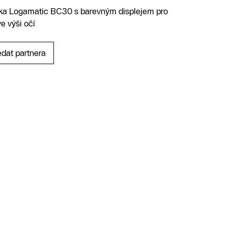
otka Logamatic BC30 s barevným displejem pro
e výši očí
edat partnera