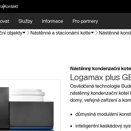
ra
Kontakt
ovat
Služby
Informace
Pro partnery
ní objekty
Nástěnné a stacionární kotle
Nástěnné kond
Nástěnný kondenzační kote
Logamax plus G
Osvědčená technologie Buder
nástěnný kondenzační kotel
domy, veřejná zařízení a kom
důmyslná modulární konstru
inteligentní kaskádový sys