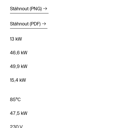
Stáhnout (PNG)
Stáhnout (PDF)
13 kW
46,6 kW
49,9 kW
Najít
15,4 kW
partnera
Zavolejte
85°C
nám
47,5 kW
Napište
nám
230 V