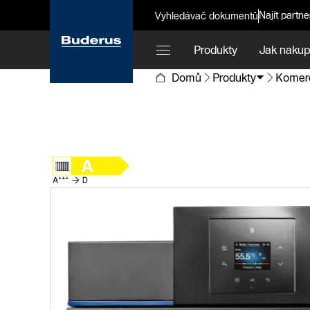
Najít partne
Vyhledávač dokumentů
Produkty
Jak nakup
Domů
Produkty
Komerč