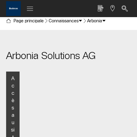
Page principale
Connaissances
Arbonia
Arbonia Solutions AG
A
c
c
è
s
a
u
si