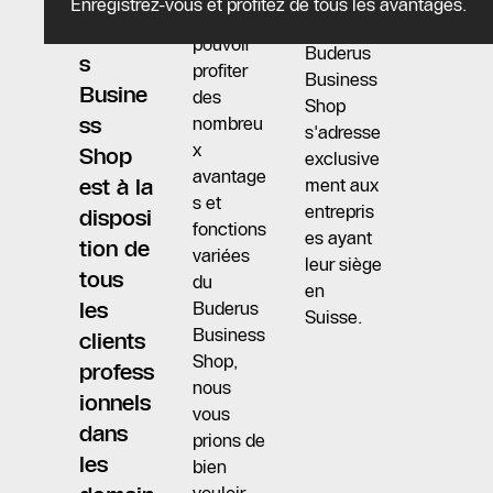
Le
Enregistrez-vous et profitez de tous les avantages.
Pour
Le
Buderu
pouvoir
Buderus
s
profiter
Business
Busine
des
Shop
ss
nombreu
s'adresse
x
Shop
exclusive
avantage
est à la
ment aux
s et
entrepris
disposi
fonctions
es ayant
tion de
variées
leur siège
tous
du
en
les
Buderus
Suisse.
Business
clients
Shop,
profess
nous
ionnels
vous
dans
prions de
les
bien