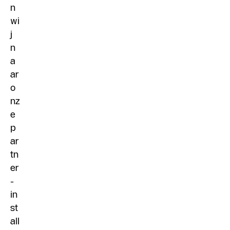
n
wi
j
n
a
ar
o
nz
e
p
ar
tn
er
-
in
st
all