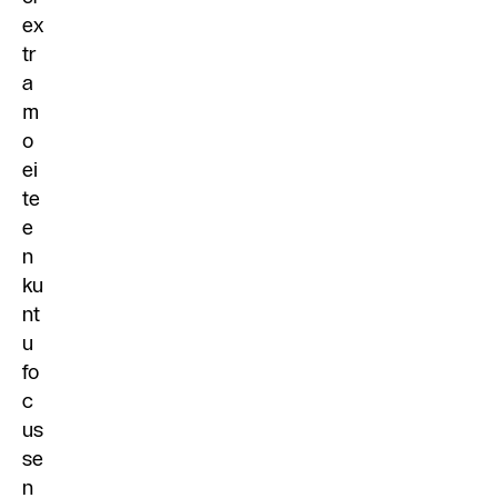
ex
tr
a
m
o
ei
te
e
n
ku
nt
u
fo
c
us
se
n