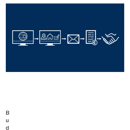
B
u
d