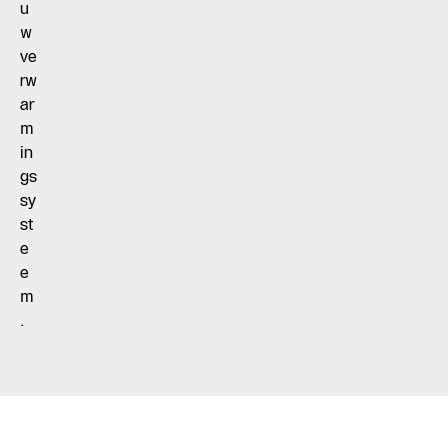
u
w
ve
rw
ar
m
in
gs
sy
st
e
e
m
.