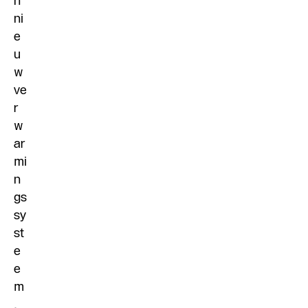
n
ni
e
u
w
ve
r
w
ar
mi
n
gs
sy
st
e
e
m
.