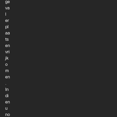
ge
va
l
er
pl
aa
ts
en
vri
jk
o
m
en
.
In
di
en
u
no