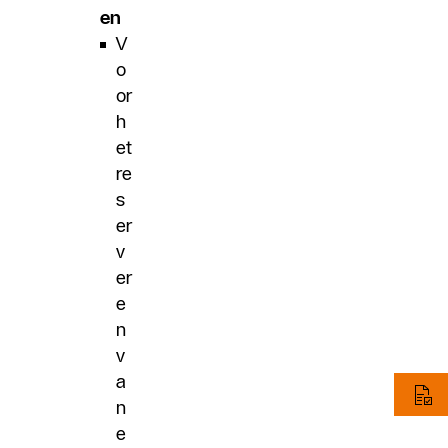
en
V
o
or
h
et
re
s
er
v
er
e
n
v
a
n
e