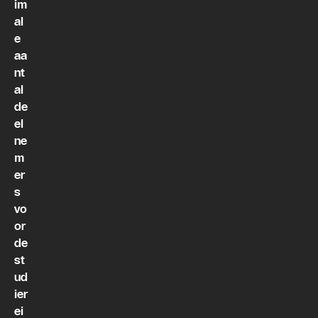
im
al
e
aa
nt
al
de
el
ne
m
er
s
vo
or
de
st
ud
ier
ei