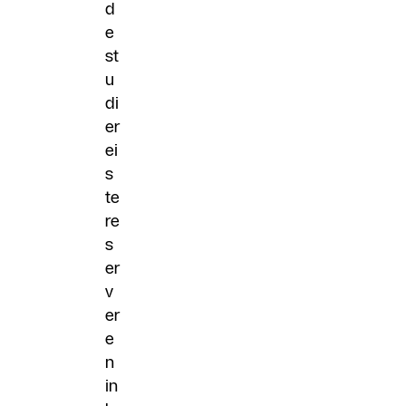
d
e
st
u
di
er
ei
s
te
re
s
er
v
er
e
n
in