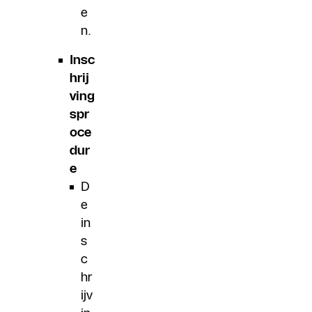
e
n.
Insc
hrij
ving
spr
oce
dur
e
D
e
in
s
c
hr
ijv