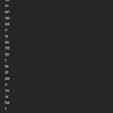
m
en
op
ee
n
w
ac
htl
ijs
t
te
st
aa
n
vo
or
he
t