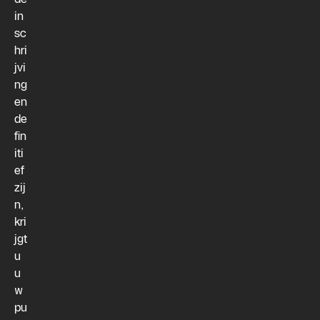
in
sc
hri
jvi
ng
en
de
fin
iti
ef
zij
n,
kri
jgt
u
u
w
pu