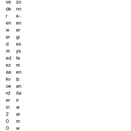
va
zo
de
nn
r
e-
en
en
w
er
er
gi
d
es
m
ys
ed
te
ez
m
aa
en
kv
(s
oe
an
rd
ita
er
ir
in
w
2
ar
0
m
0
w