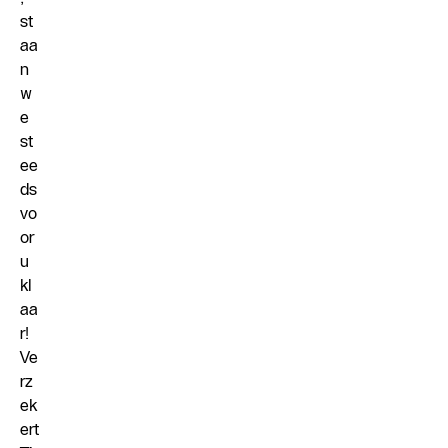
st
aa
n
w
e
st
ee
ds
vo
or
u
kl
aa
r!
Ve
rz
ek
ert