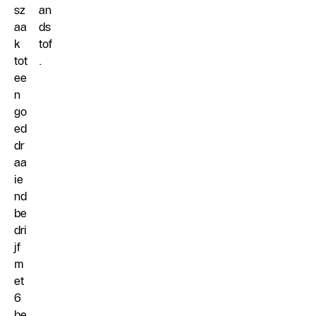
sz
an
aa
ds
k
tof
tot
.
ee
n
go
ed
dr
aa
ie
nd
be
dri
jf
m
et
6
be