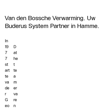
Van den Bossche Verwarming. Uw
Buderus System Partner in Hamme.
In
19
D
7
at
7
he
st
t
art
te
te
a
va
m
de
er
r
va
G
re
eo
n