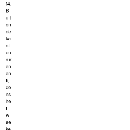
14.
B
uit
en
de
ka
nt
oo
rur
en
en
tij
de
ns
he
t
w
ee
ke