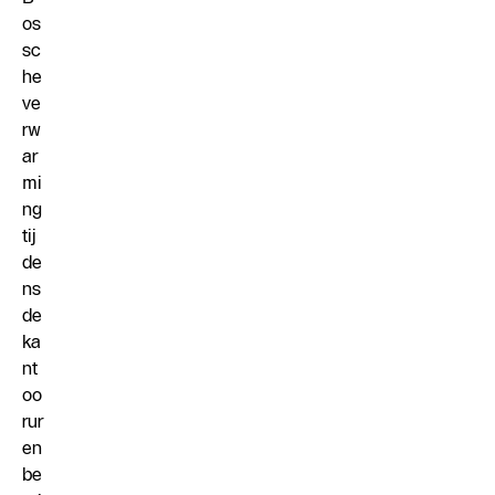
os
sc
he
ve
rw
ar
mi
ng
tij
de
ns
de
ka
nt
oo
rur
en
be