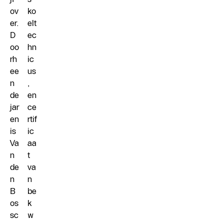
ov
ko
er.
elt
D
ec
oo
hn
rh
ic
ee
us
n
,
de
en
jar
ce
en
rtif
is
ic
Va
aa
n
t
de
va
n
n
B
be
os
k
sc
w