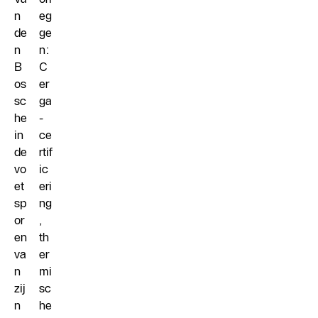
n
eg
de
ge
n
n:
B
C
os
er
sc
ga
he
-
in
ce
de
rtif
vo
ic
et
eri
sp
ng
or
,
en
th
va
er
n
mi
zij
sc
n
he