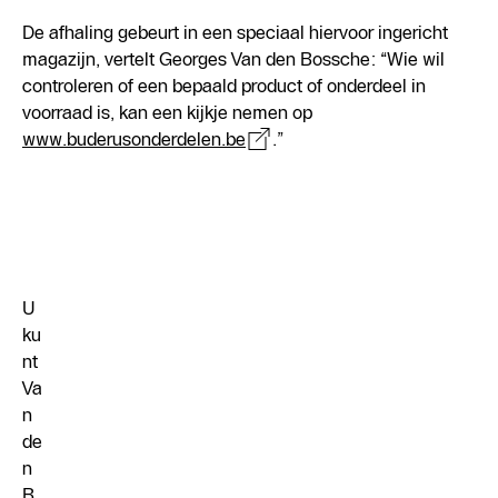
De afhaling gebeurt in een speciaal hiervoor ingericht
magazijn, vertelt Georges Van den Bossche: “Wie wil
controleren of een bepaald product of onderdeel in
voorraad is, kan een kijkje nemen op
www.buderusonderdelen.be
.”
U
ku
nt
Va
n
de
n
B