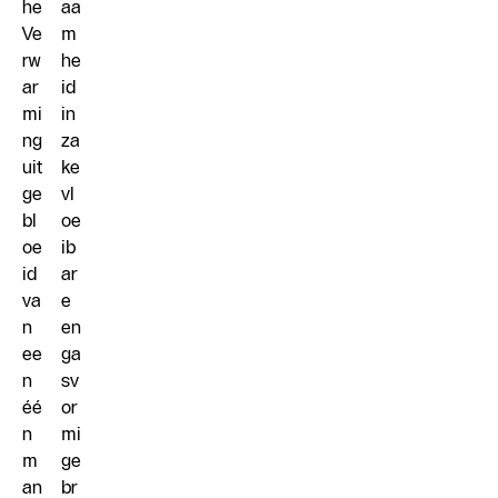
he
aa
Ve
m
rw
he
ar
id
mi
in
ng
za
uit
ke
ge
vl
bl
oe
oe
ib
id
ar
va
e
n
en
ee
ga
n
sv
éé
or
n
mi
m
ge
an
br