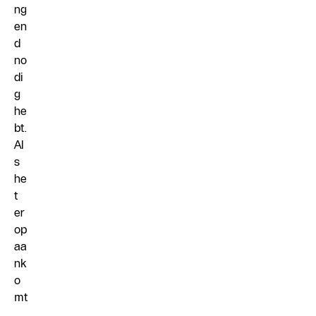
ng
en
d
no
di
g
he
bt.
Al
s
he
t
er
op
aa
nk
o
mt
,