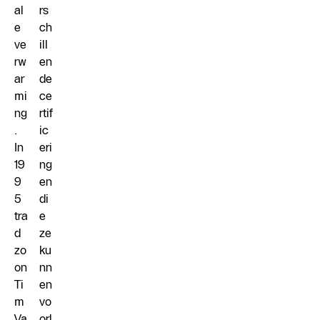
al
rs
e
ch
ve
ill
rw
en
ar
de
mi
ce
ng
rtif
.
ic
In
eri
19
ng
9
en
5
di
tra
e
d
ze
zo
ku
on
nn
Ti
en
m
vo
Va
orl