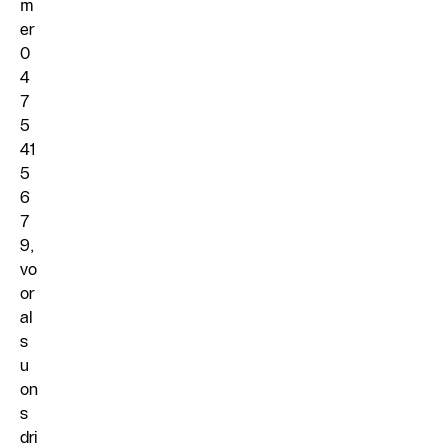
m
er
0
4
7
5
41
5
6
7
9,
vo
or
al
s
u
on
s
dri