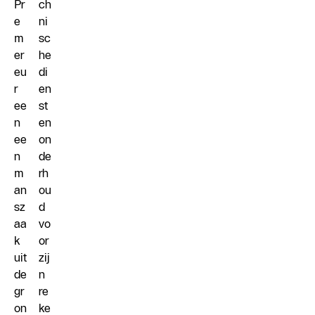
Pr
ch
e
ni
m
sc
er
he
eu
di
r
en
ee
st
n
en
ee
on
n
de
m
rh
an
ou
sz
d
aa
vo
k
or
uit
zij
de
n
gr
re
on
ke