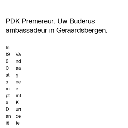
PDK Premereur. Uw Buderus
ambassadeur in Geraardsbergen.
In
19
Va
8
nd
0
aa
st
g
a
ne
m
e
pt
mt
e
K
D
urt
an
de
iël
te