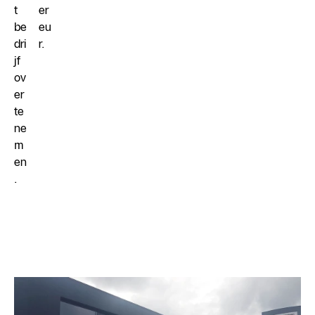
t
er
be
eu
dri
r.
jf
ov
er
te
ne
m
en
.