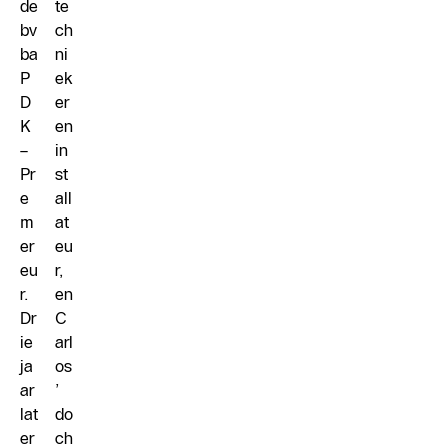
de
te
bv
ch
ba
ni
P
ek
D
er
K
en
–
in
Pr
st
e
all
m
at
er
eu
eu
r,
r.
en
Dr
C
ie
arl
ja
os
ar
’
lat
do
er
ch