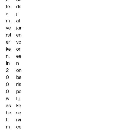
te
dri
a
jf
m
al
ve
jar
rst
en
er
vo
ke
or
n.
ee
In
n
2
on
0
be
0
ris
0
pe
w
lij
as
ke
he
se
t
rvi
m
ce