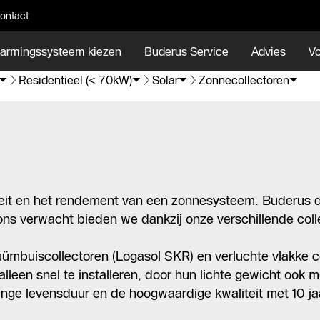
ontact
armingssysteem kiezen
Buderus Service
Advies
Vo
Residentieel (< 70kW)
Solar
Zonnecollectoren
teit en het rendement van een zonnesysteem. Buderus d
n ons verwacht bieden we dankzij onze verschillende col
ümbuiscollectoren (Logasol SKR) en verluchte vlakke c
lleen snel te installeren, door hun lichte gewicht ook m
ange levensduur en de hoogwaardige kwaliteit met 10 ja