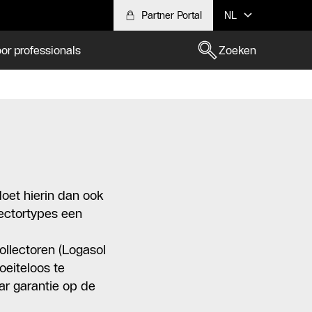
Partner Portal
NL
or professionals
Zoeken
oet hierin dan ook
lectortypes een
ollectoren (Logasol
oeiteloos te
ar garantie op de