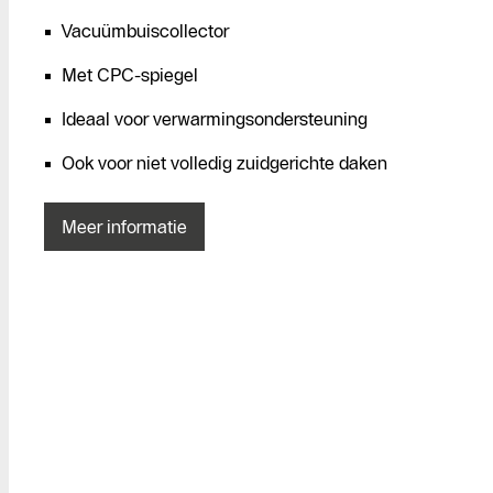
Vacuümbuiscollector
Met CPC-spiegel
Ideaal voor verwarmingsondersteuning
Ook voor niet volledig zuidgerichte daken
Vind een
installateur
Meer informatie
Maak een
afspraak
Contacteer
ons
Vraag een
offerte