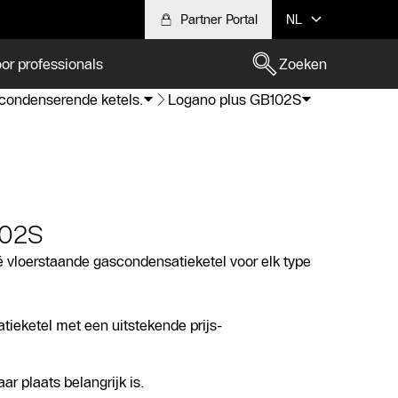
Partner Portal
NL
or professionals
Zoeken
condenserende ketels.
Logano plus GB102S
102S
 vloerstaande gascondensatieketel voor elk type
ieketel met een uitstekende prijs-
ar plaats belangrijk is.