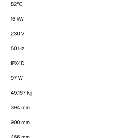
82°C
16 kW
230 V
50 Hz
Vind een
IPX4D
installateur
97 W
Maak een
afspraak
49,167 kg
Contacteer
394 mm
ons
900 mm
Vraag een
offerte
466 mm