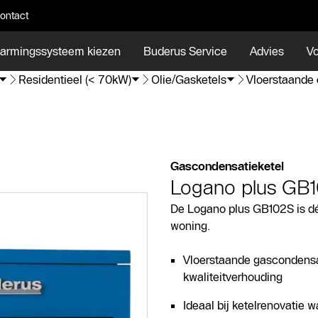
ontact
armingssysteem kiezen
Buderus Service
Advies
Vo
Residentieel (< 70kW)
Olie/Gasketels
Vloerstaande 
Gascondensatieketel
Logano plus GB
De Logano plus GB102S is dé
woning.
Vloerstaande gascondensat
kwaliteitverhouding
Ideaal bij ketelrenovatie wa