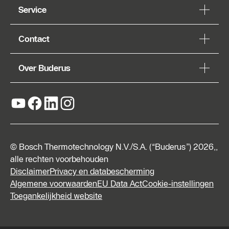
Service
Contact
Over Buderus
© Bosch Thermotechnology N.V./S.A. (“Buderus”) 2026,,
alle rechten voorbehouden
Disclaimer
Privacy en databescherming
Algemene voorwaarden
EU Data Act
Cookie-instellingen
Toegankelijkheid website
Vraag
een
offerte