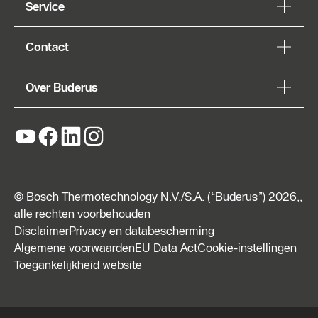
Service
Contact
Over Buderus
© Bosch Thermotechnology N.V./S.A. (“Buderus”) 2026,,
alle rechten voorbehouden
Disclaimer
Privacy en databescherming
Algemene voorwaarden
EU Data Act
Cookie-instellingen
Toegankelijkheid website
Vraag
een
offerte