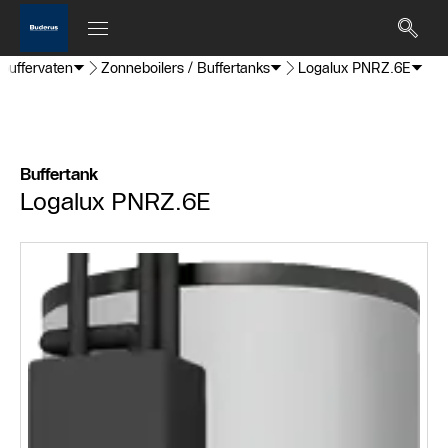
 buffervaten
Zonneboilers / Buffertanks
Logalux PNRZ.6E
Buffertank
Logalux PNRZ.6E