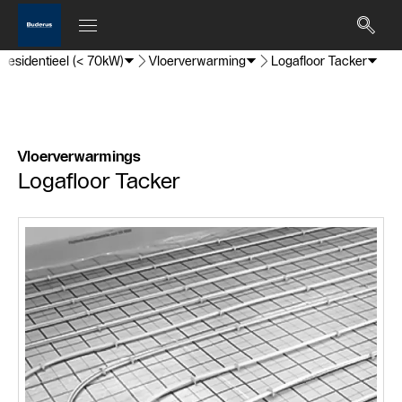
Residentieel (< 70kW)
Vloerverwarming
Logafloor Tacker
Vloerverwarmings
Logafloor Tacker