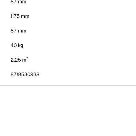
87 mm
1175 mm
87 mm
40 kg
2,25 m²
8718530938