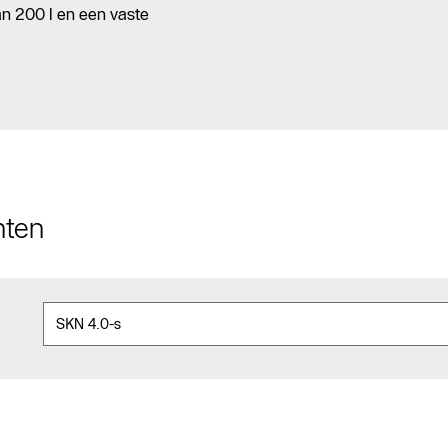
an 200 l en een vaste
nten