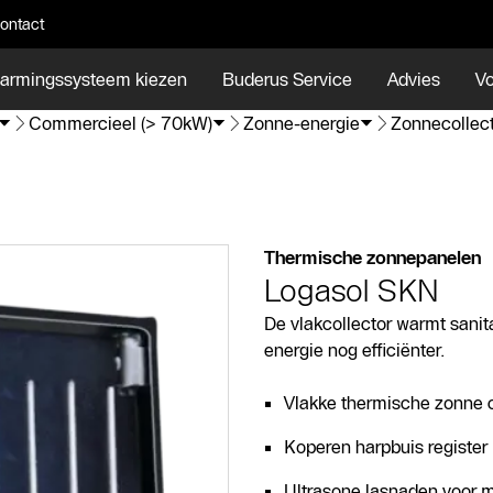
ontact
armingssysteem kiezen
Buderus Service
Advies
Vo
Commercieel (> 70kW)
Zonne-energie
Zonnecollec
Thermische zonnepanelen
Logasol SKN
De vlakcollector warmt sanit
energie nog efficiënter.
Vlakke thermische zonne c
Koperen harpbuis register 
Ultrasone lasnaden voor 