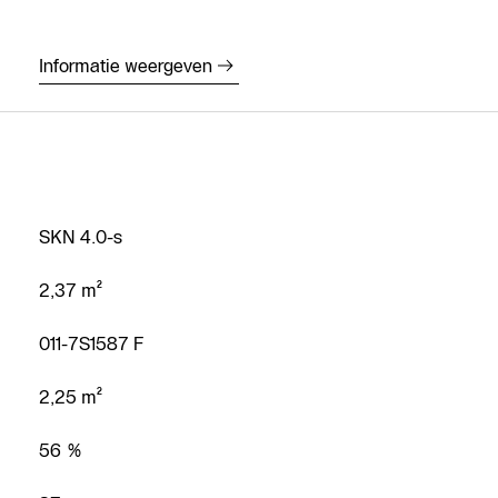
Informatie weergeven
Vind een
SKN 4.0-s
installateur
2,37 m²
Maak een
afspraak
011-7S1587 F
Contacteer
2,25 m²
ons
Vraag een
56 %
offerte