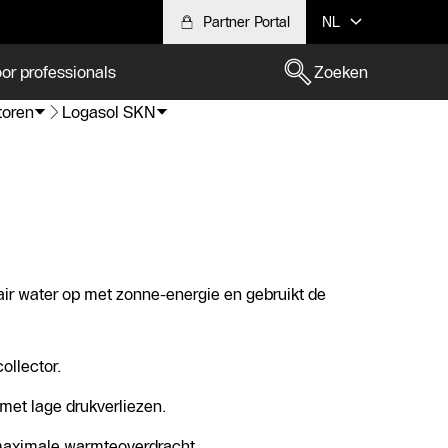
Partner Portal
NL
or professionals
Zoeken
toren
Logasol SKN
air water op met zonne-energie en gebruikt de
ollector.
met lage drukverliezen.
maximale warmteoverdracht.