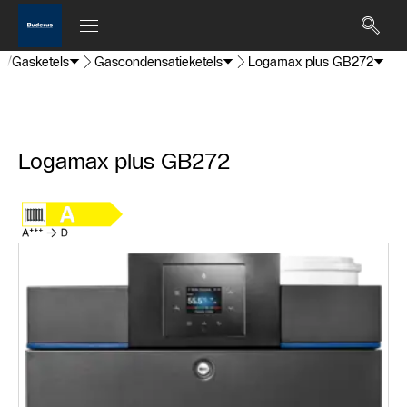
ie/Gasketels
Gascondensatieketels
Logamax plus GB272
Logamax plus GB272