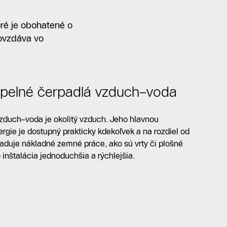
oré je obohatené o
dovzdáva vo
tepelné čerpadlá vzduch–voda
vzduch–voda je okolitý vzduch. Jeho hlavnou
ergie je dostupný prakticky kdekoľvek a na rozdiel od
duje nákladné zemné práce, ako sú vrty či plošné
 inštalácia jednoduchšia a rýchlejšia.