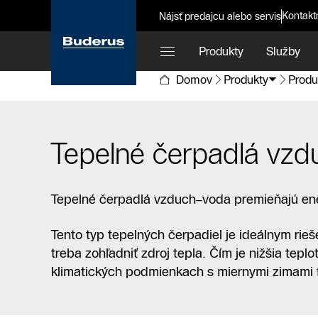
Kontakt
Nájsť predajcu alebo servis
Produkty
Služby
Domov
Produkty
Produ
Tepelné čerpadlá vz
Tepelné čerpadlá vzduch–voda premieňajú ener
Tento typ tepelných čerpadiel je ideálnym rie
treba zohľadniť zdroj tepla. Čím je nižšia tepl
klimatických podmienkach s miernymi zimami f