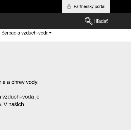
Partnerský portál
Hľadať
é čerpadlá vzduch-voda
ie a ohrev vody.
ch vzduch–voda je
a. V našich