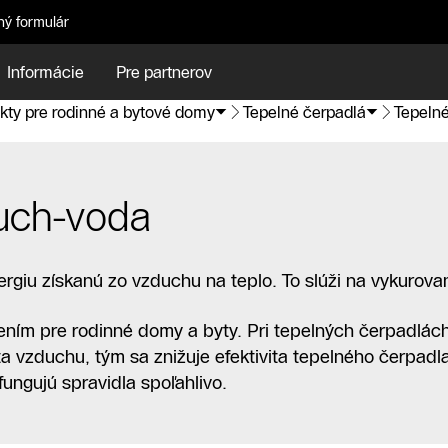
ný formulár
Informácie
Pre partnerov
kty pre rodinné a bytové domy
Tepelné čerpadlá
Tepeln
duch-voda
giu získanú zo vzduchu na teplo. To slúži na vykurovan
šením pre rodinné domy a byty. Pri tepelných čerpadlá
ota vzduchu, tým sa znižuje efektivita tepelného čerpadl
ungujú spravidla spoľahlivo.