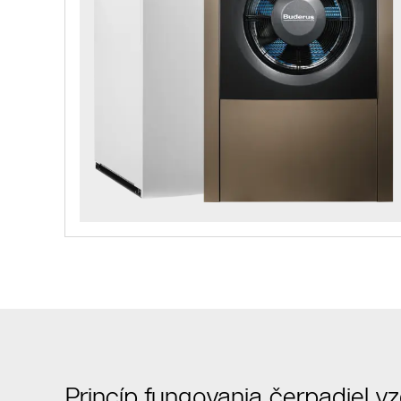
Princíp fungovania čerpadiel 