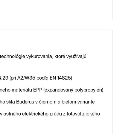
echnológie vykurovania, ktoré využívajú
4,29 (pri A2/W35 podľa EN 14825)
lneho materiálu EPP (expandovaný polypropylén)
vého skla Buderus v čiernom a bielom variante
 vlastného elektrického prúdu z fotovoltaického