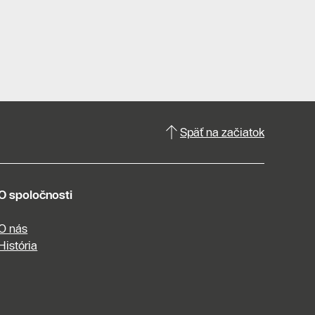
Späť na začiatok
O spoločnosti
O nás
História