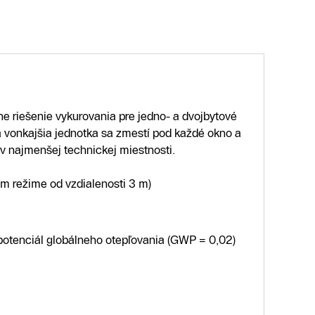
 riešenie vykurovania pre jedno- a dvojbytové
á vonkajšia jednotka sa zmestí pod každé okno a
 v najmenšej technickej miestnosti.
m režime od vzdialenosti 3 m)
 potenciál globálneho otepľovania (GWP = 0,02)