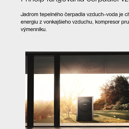
Jadrom tepelného čerpadla vzduch–voda je chla
energiu z vonkajšieho vzduchu, kompresor prud
výmenníku.