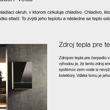
alebo servis
diaci okruh, v ktorom cirkuluje chladivo. Chladivo, kt
ko stlačí. To zvýši jeho teplotu a následne sa teplo o
Zdroj tepla pre 
Zdrojom tepla pre čerpadlo 
výhodou je, že tento zdroj en
systémov zem-voda si nevyža
kolektory. Vďaka tomu je jeho