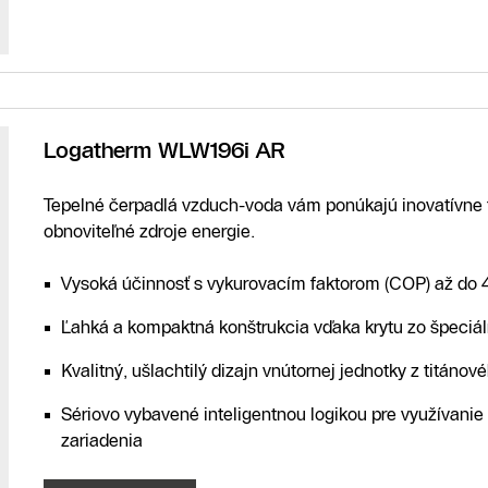
Logatherm WLW196i AR
Tepelné čerpadlá vzduch-voda vám ponúkajú inovatívne t
obnoviteľné zdroje energie.
Vysoká účinnosť s vykurovacím faktorom (COP) až do 
Ľahká a kompaktná konštrukcia vďaka krytu zo špeciá
Kvalitný, ušlachtilý dizajn vnútornej jednotky z titáno
Sériovo vybavené inteligentnou logikou pre využívanie
zariadenia