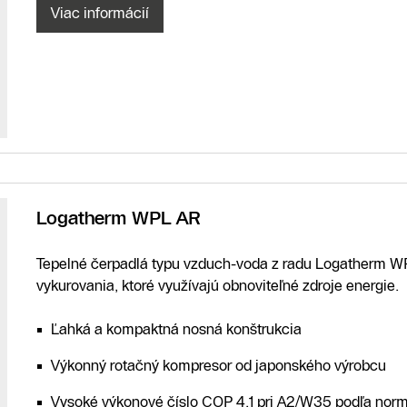
Viac informácií
Logatherm WPL AR
Tepelné čerpadlá typu vzduch-voda z radu Logatherm 
vykurovania, ktoré využívajú obnoviteľné zdroje energie.
Ľahká a kompaktná nosná konštrukcia
Výkonný rotačný kompresor od japonského výrobcu
Vysoké výkonové číslo COP 4,1 pri A2/W35 podľa nor