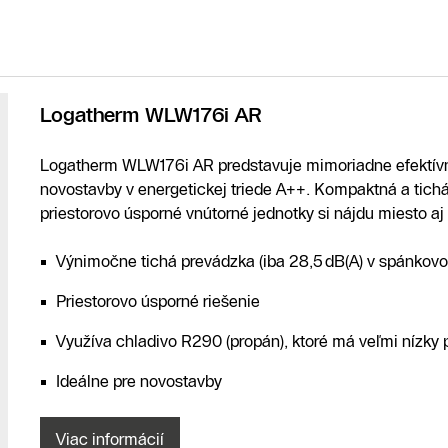
Logatherm WLW176i AR
Logatherm WLW176i AR predstavuje mimoriadne efektívne
novostavby v energetickej triede A++. Kompaktná a tich
priestorovo úsporné vnútorné jednotky si nájdu miesto aj
Výnimočne tichá prevádzka (iba 28,5 dB(A) v spánkovo
Priestorovo úsporné riešenie
Využíva chladivo R290 (propán), ktoré má veľmi nízky
Ideálne pre novostavby
Viac informácií