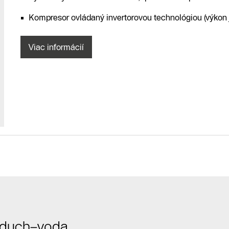
Kompresor ovládaný invertorovou technológiou (výkon j
Viac informácií
Kontaktný
formulár
Kontakné
údaje
Nájsť
vzduch–voda
predajcu