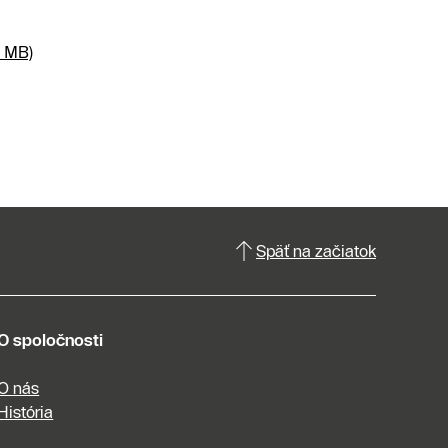
7 MB)
Späť na začiatok
O spoločnosti
O nás
História