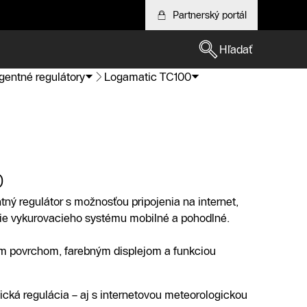
Partnerský portál
Hľadať
igentné regulátory
Logamatic TC100
0
tný regulátor s možnosťou pripojenia na internet,
ie vykurovacieho systému mobilné a pohodlné.
ým povrchom, farebným displejom a funkciou
ická regulácia – aj s internetovou meteorologickou