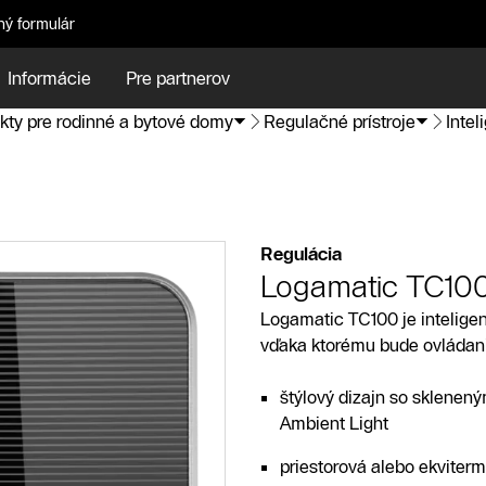
ný formulár
Informácie
Pre partnerov
kty pre rodinné a bytové domy
Regulačné prístroje
Intel
Regulácia
Logamatic TC10
Logamatic TC100 je inteligen
vďaka ktorému bude ovládan
štýlový dizajn so sklenen
Ambient Light
priestorová alebo ekviterm