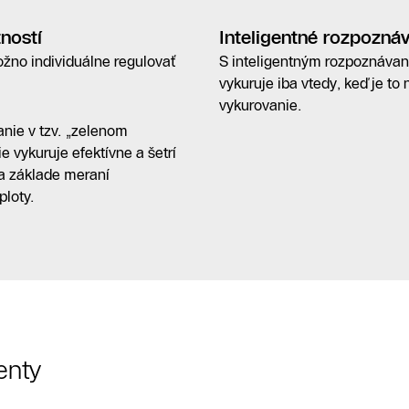
ností
Inteligentné rozpoznáv
ožno individuálne regulovať
S inteligentným rozpoznávan
vykuruje iba vtedy, keď je to
vykurovanie.
anie v tzv. „zelenom
e vykuruje efektívne a šetrí
na základe meraní
ploty.
enty