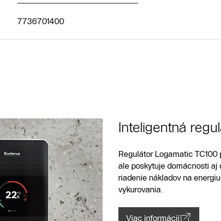
Kontaktný
formulár
7736701400
Kontakné
údaje
Nájsť
predajcu
alebo servis
Inteligentná regul
Regulátor Logamatic TC100 p
ale poskytuje domácnosti aj 
riadenie nákladov na energiu
vykurovania.
Viac informácií