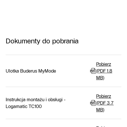
Dokumenty do pobrania
Pobierz
Ulotka Buderus MyMode
(PDF 1.8
MB)
Pobierz
Instrukcja montażu i obsługi -
(PDF 3.7
Logamatic TC100
MB)