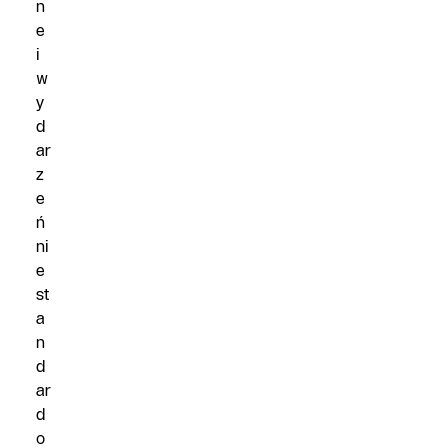
n
e
i
w
y
d
ar
z
e
ń
ni
e
st
a
n
d
ar
d
o