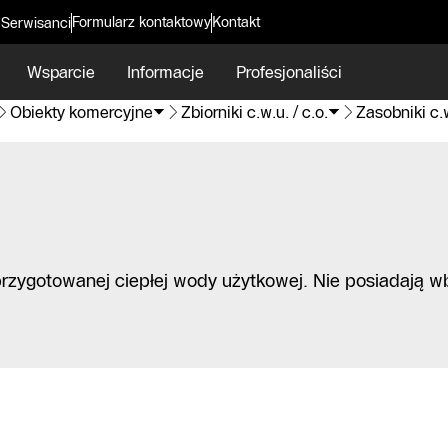
Formularz kontaktowy
Kontakt
 Serwisanci
Wsparcie
Informacje
Profesjonaliści
Obiekty komercyjne
Zbiorniki c.w.u. / c.o.
Zasobniki c.
zygotowanej ciepłej wody użytkowej. Nie posiadają 