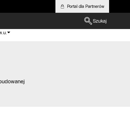
Portal dla Partnerów
Szukaj
w.u.
wbudowanej