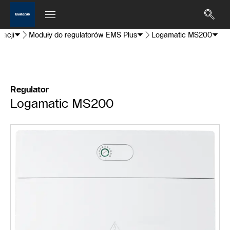
lacji
Moduły do regulatorów EMS Plus
Logamatic MS200
Regulator
Logamatic MS200