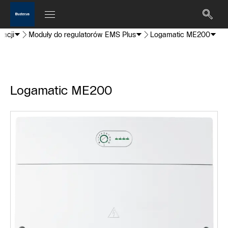
lacji
Moduły do regulatorów EMS Plus
Logamatic ME200
Logamatic ME200