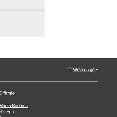
Wróć na górę
O firmie
Marka Buderus
Historia