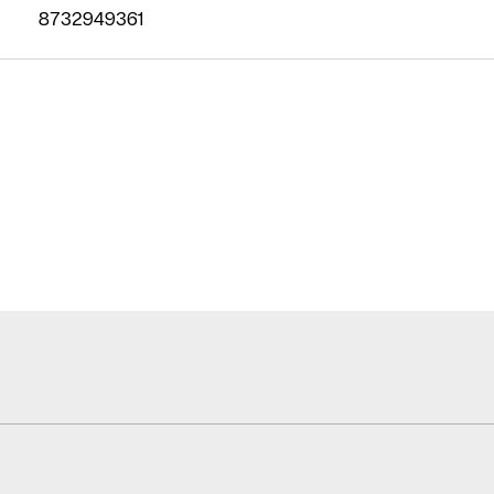
8732949361
Znajdź
Autoryzowanego
Partnera