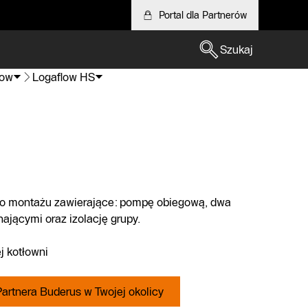
Portal dla Partnerów
Szukaj
low
Logaflow HS
o montażu zawierające: pompę obiegową, dwa
ającymi oraz izolację grupy.
 kotłowni
artnera Buderus w Twojej okolicy