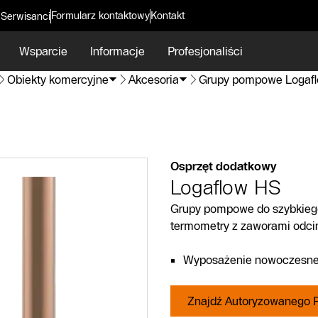
Formularz kontaktowy
Kontakt
 Serwisanci
Wsparcie
Informacje
Profesjonaliści
Obiekty komercyjne
Akcesoria
Grupy pompowe Logaf
Osprzęt dodatkowy
Logaflow HS
Grupy pompowe do szybkieg
termometry z zaworami odcin
Wyposażenie nowoczesnej
Znajdź Autoryzowanego P