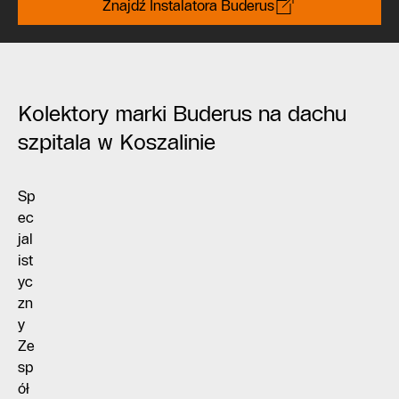
Znajdź Instalatora Buderus
Kolektory marki Buderus na dachu
szpitala w Koszalinie
Sp
ec
jal
ist
yc
zn
y
Ze
sp
ół