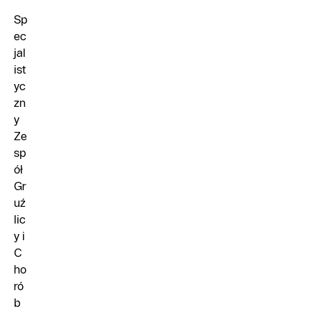
Sp
ec
jal
ist
yc
zn
y
Ze
sp
ół
Gr
uź
lic
y i
C
ho
ró
b