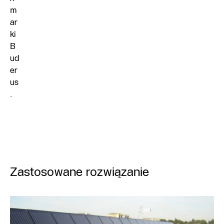
m
ar
ki
B
ud
er
us
.
Zastosowane rozwiązanie