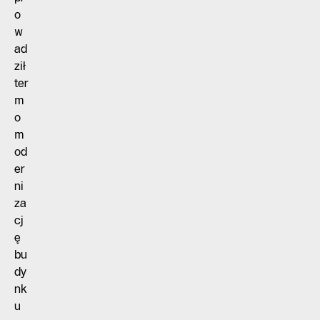
o
w
ad
ził
ter
m
o
m
od
er
ni
za
cj
ę
bu
dy
nk
u