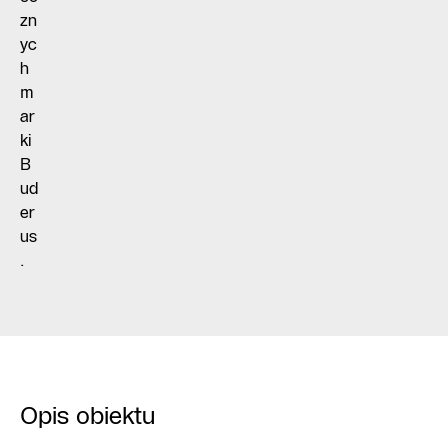
zn
yc
h
m
ar
ki
B
ud
er
us
.
Opis obiektu