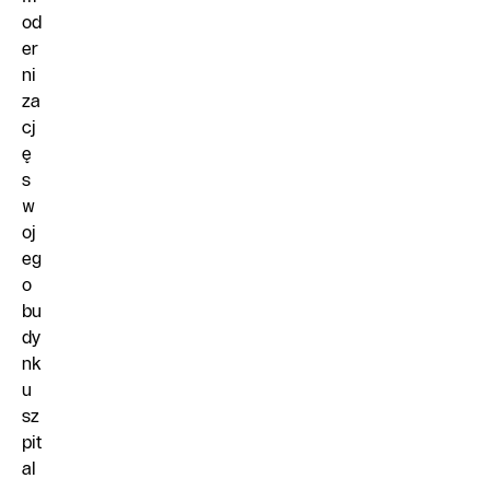
od
er
ni
za
cj
ę
s
w
oj
eg
o
bu
dy
nk
u
sz
pit
al