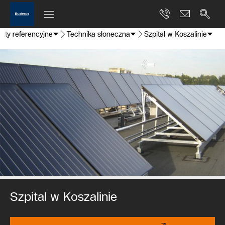
kty referencyjne
Technika słoneczna
Szpital w Koszalinie
Szpital w Koszalinie