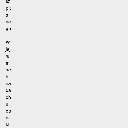
sz
pit
al
ne
go
.
W
jej
ra
m
ac
h
na
da
ch
u
ob
ie
kt