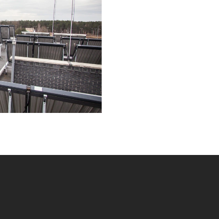
Infolinia
Formularz
kontaktowy
Znajdź
Autoryzowanego
Partnera