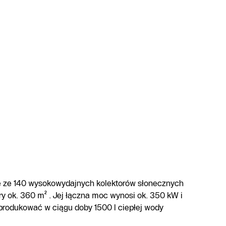
ie ze 140 wysokowydajnych kolektorów słonecznych
ry ok. 360 m² . Jej łączna moc wynosi ok. 350 kW i
yprodukować w ciągu doby 1500 l ciepłej wody