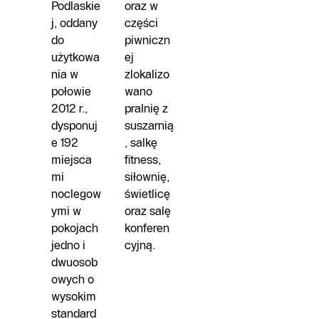
Podlaskie
oraz w
j, oddany
części
do
piwniczn
użytkowa
ej
nia w
zlokalizo
połowie
wano
2012 r.,
pralnię z
dysponuj
suszarnią
e 192
, salkę
miejsca
fitness,
mi
siłownię,
noclegow
świetlicę
ymi w
oraz salę
pokojach
konferen
jedno i
cyjną.
dwuosob
owych o
wysokim
standard