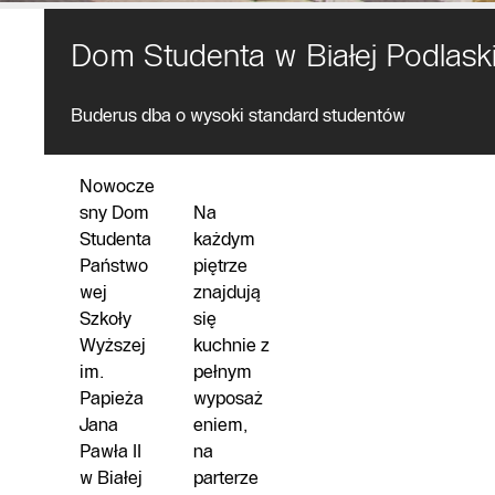
Dom Studenta w Białej Podlaski
Opis obiektu
Buderus dba o wysoki standard studentów
Nowocze
sny Dom
Na
Studenta
każdym
Państwo
piętrze
wej
znajdują
Szkoły
się
Wyższej
kuchnie z
im.
pełnym
Papieża
wyposaż
Jana
eniem,
Pawła II
na
w Białej
parterze