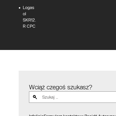
Logas
ol
SKR12.
R CPC
Wciąż czegoś szukasz?