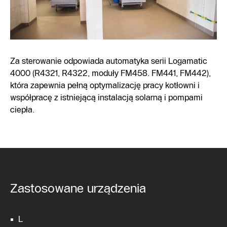
Za sterowanie odpowiada automatyka serii Logamatic
4000 (R4321, R4322, moduły FM458. FM441, FM442),
która zapewnia pełną optymalizację pracy kotłowni i
współpracę z istniejącą instalacją solarną i pompami
ciepła.
Zastosowane urządzenia
L