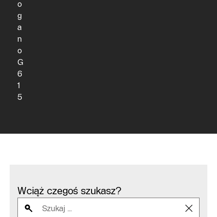
o
g
a
n
o
G
6
1
5
Wciąż czegoś szukasz?