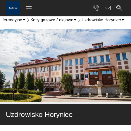
referencyjne
Kotły gazowe / olejowe
Uzdrowisko Horyniec
Uzdrowisko Horyniec