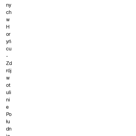
ny
ch
w
H
or
yń
cu
-
Zd
rój
w
ot
uli
ni
e
Po
łu
dn