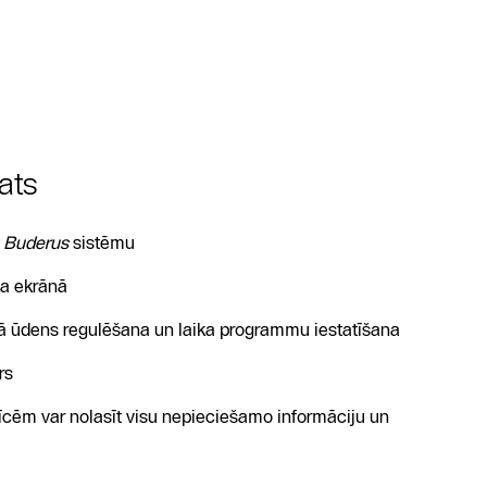
ats
u
Buderus
sistēmu
ma ekrānā
tā ūdens regulēšana un laika programmu iestatīšana
rs
īcēm var nolasīt visu nepieciešamo informāciju un