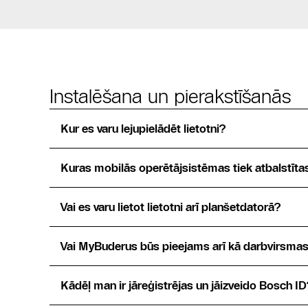
Instalēšana un pierakstīšanās
Kur es varu lejupielādēt lietotni?
Kuras mobilās operētājsistēmas tiek atbalstīta
Vai es varu lietot lietotni arī planšetdatorā?
Vai MyBuderus būs pieejams arī kā darbvirsmas
Kādēļ man ir jāreģistrējas un jāizveido Bosch ID