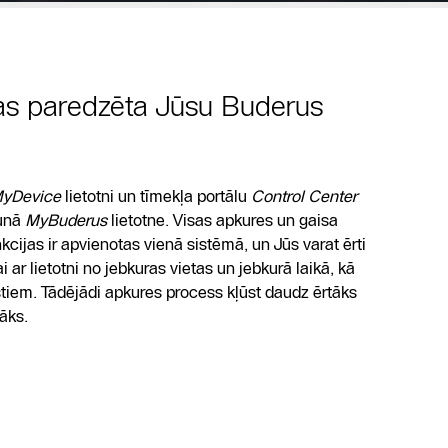
kas paredzēta Jūsu Buderus
yDevice
lietotni un tīmekļa portālu
Control Center
aunā
MyBuderus
lietotne. Visas apkures un gaisa
cijas ir apvienotas vienā sistēmā, un Jūs varat ērti
 ar lietotni no jebkuras vietas un jebkurā laikā, kā
listiem. Tādējādi apkures process kļūst daudz ērtāks
āks.