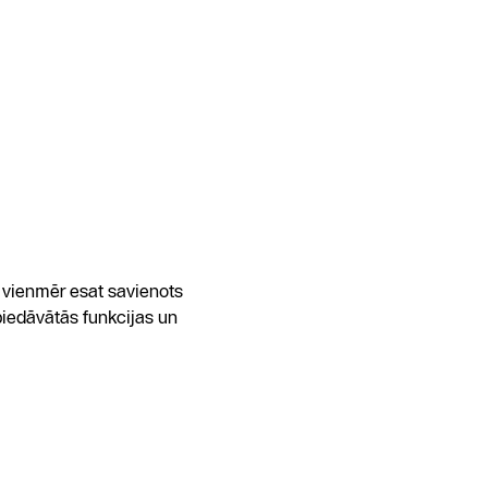
s vienmēr esat savienots
piedāvātās funkcijas un