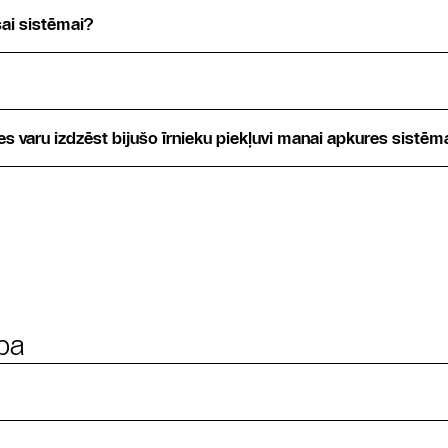
šai sistēmai?
es varu izdzēst bijušo īrnieku piekļuvi manai apkures sistēm
ība