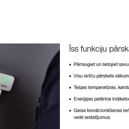
Īss funkciju pārsk
Pārraugiet un lietojiet sav
Visu ierīču pārskats sāku
Telpas temperatūras, kars
Enerģijas patēriņa indikato
Gaisa kondicionēšanas ier
veikt iestatījumus