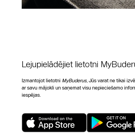
Lejupielādējiet lietotni MyBuder
Izmantojot lietotni
MyBuderus
, Jūs varat ne tikai i
ar savu mājokli un saņemat visu nepieciešamo inform
iespējas.