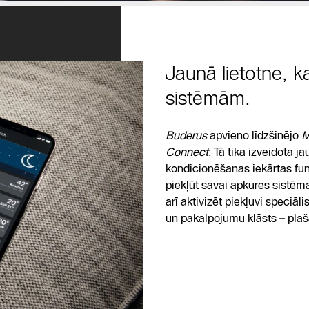
Jaunā lietotne, 
sistēmām.
Buderus
apvieno līdzšinējo
M
Connect
. Tā tika izveidota j
kondicionēšanas iekārtas funk
piekļūt savai apkures sistēmai
arī aktivizēt piekļuvi speciā
un pakalpojumu klāsts
–
plaš