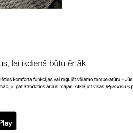
us, lai ikdienā būtu ērtāk.
zvēlēties komforta funkcijas vai regulēt vēlamo temperatūru – Jū
āciju, pat atrodoties ārpus mājas. Atklājiet visas
MyBuderus