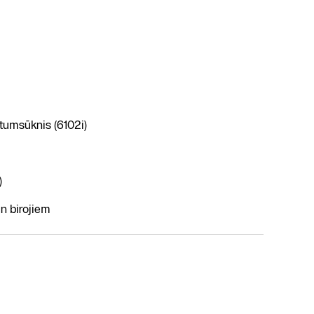
ltumsūknis (6102i)
)
n birojiem