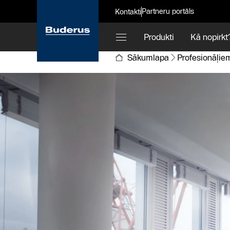
Partneru portāls
Kontakti
Produkti
Kā nopirkt
Sākumlapa
Profesionāļie