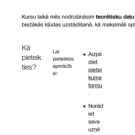
Kursu laikā mēs nodrošināsim
teorētisku daļ
biežākās kļūdas uzstādīšanā, kā maksimāli opt
Kā
Lai
Aizpil
pieteik
pieteiktos
diet
ties?
apmācīb
pietei
ai:
kuma
formu
.
Norād
iet
sava
uzņē