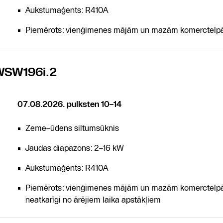
Aukstumaģents: R410A
Piemērots: vienģimenes mājām un mazām komerctelpām,
WSW196i.2
07.08.2026. pulksten 10–14
Zeme–ūdens siltumsūknis
Jaudas diapazons: 2–16 kW
Aukstumaģents: R410A
Piemērots: vienģimenes mājām un mazām komerctelpām,
neatkarīgi no ārējiem laika apstākļiem