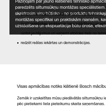
Šīs apmācības ir lieliska iespēja
Paziņojam par jauno klātienes tehnisko apmācīb
paredzēts siltumsūkņu montāžas speciālistiem
skaidrosim visu būtisko – no produktu tehniska
padziļināti iepazīt Buderus un Bosch produktus,
montāžas specifikai un praktiskām niansēm, kas 
iegūt praktiskas zināšanas par uzstādīšanu un apk
uzstādīšana un ekspluatācija būtu droša, efektīv
uzdot jautājumus un saņemt atbildes tieši no tehn
redzēt reālas iekārtas un demonstrācijas.
Visas apmācības notiks klātienē Bosch mācīb
Zemāk ir uzskaitītas mūsu piedāvātās siltumsūkņu i
pēc pietiekami liela pieteikumu skaita saņemšanas.