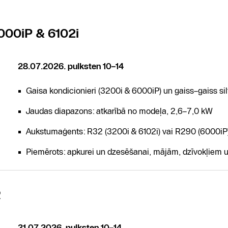
000iP & 6102i
28.07.2026. pulksten 10–14
Gaisa kondicionieri (3200i & 6000iP) un gaiss–gaiss si
Jaudas diapazons: atkarībā no modeļa, 2,6–7,0 kW
Aukstumaģents: R32 (3200i & 6102i) vai R290 (6000iP
Piemērots: apkurei un dzesēšanai, mājām, dzīvokļiem u
R
31.07.2026. pulksten 10–14