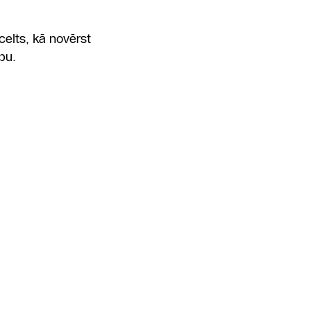
celts, kā novērst
bu.