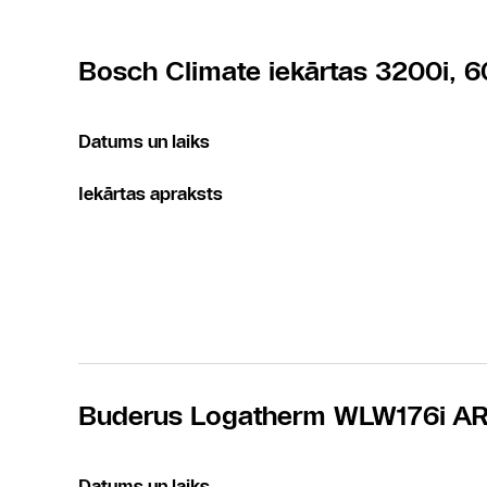
Bosch Climate iekārtas 3200i, 6
Datums un laiks
Iekārtas apraksts
Buderus Logatherm WLW176i A
Datums un laiks