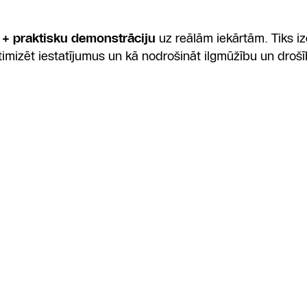
u + praktisku demonstrāciju
uz reālām iekārtām. Tiks iz
imizēt iestatījumus un kā nodrošināt ilgmūžību un drošī