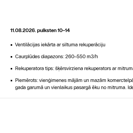
11.08.2026. pulksten 10–14
Ventilācijas iekārta ar siltuma rekuperāciju
Caurplūdes diapazons: 260–550 m3/h
Rekuperatora tips: šķērsvirziena rekuperators ar mitru
Piemērots: vienģimenes mājām un mazām komerctelpām. 
gada garumā un vienlaikus pasargā ēku no mitruma. Id