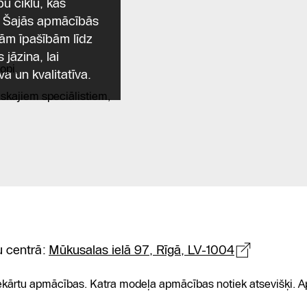
:
u ciklu, kas
. Šajās apmācībās
jām īpašībām līdz
jāzina, lai
opi,
a un kvalitatīva.
iskajiem speciālistiem,
u centrā:
Mūkusalas ielā 97, Rīgā, LV-1004
ekārtu apmācības. Katra modeļa apmācības notiek atsevišķi. A