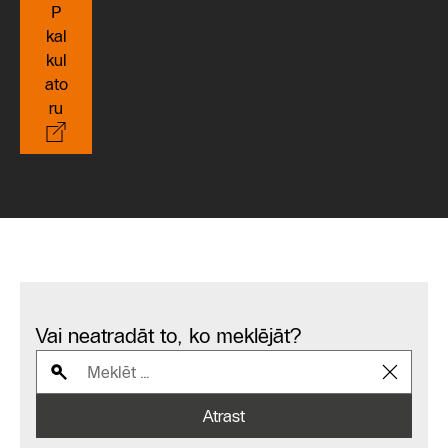
P
kal
kul
ato
ru
Vai neatradāt to, ko meklējāt?
Atrast