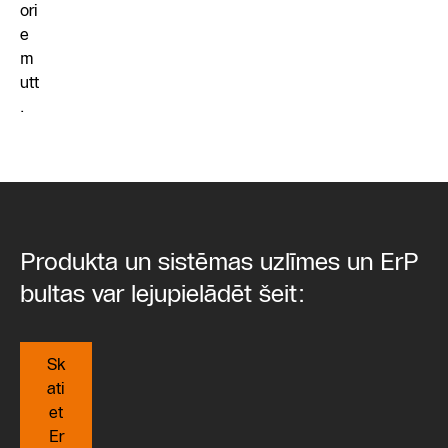
ori
e
m
utt
.
Produkta un sistēmas uzlīmes un ErP
bultas var lejupielādēt šeit:
Sk
ati
et
Er