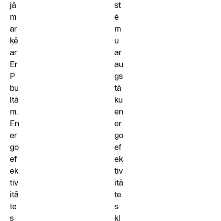
jā
st
m
ē
ar
m
ķē
u
ar
ar
Er
au
P
gs
bu
tā
ltā
ku
m.
en
En
er
er
go
go
ef
ef
ek
ek
tiv
tiv
itā
itā
te
te
s
s
kl