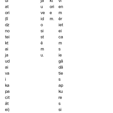
ul
ja
kt
vi
at
u
ori
en
ori
ve
e
m
(lī
id
m.
ēr
dz
o
iet
no
si
ei
tei
st
ca
kt
ē
m
ai
m
s
ja
u.
ie
ud
gā
ai
dā
va
tie
i
s
ka
ap
pa
ku
cit
re
āt
s
ei)
si