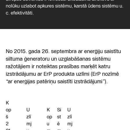
nolūku uzlabot apkures sistēmu, karstā ūdens sistēmu u.
c. efektivitāti.
No 2015. gada 26. septembra ar enerģiju saistītu
siltuma ģeneratoru un uzglabāšanas sistēmu
ražotājiem ir noteiktas prasības marķēt katru
izstrādājumu ar ErP produkta uzlīmi (ErP nozīmē
“ar enerģijas patēriņu saistīti izstrādājumi”).
K
op
U
K
Si
U
š
zlī
op
st
zlī
2
mj
u
ē
mj