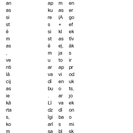
an
ap
m
en
as
ku
as
er
si
re
(A
go
st
s
+
ef
ē
si
kl
ek
m
st
as
tīv
as
ē
e),
āk
,
m
ja
s
ve
u
to
ir
nti
ar
ap
pr
lā
va
vi
od
cij
dī
en
uk
as
bu
o
ts,
ie
.
ar
jo
kā
Lī
va
ek
rta
dz
dī
on
s,
īgi
ba
o
ko
arī
s
mi
m
sa
bl
sk