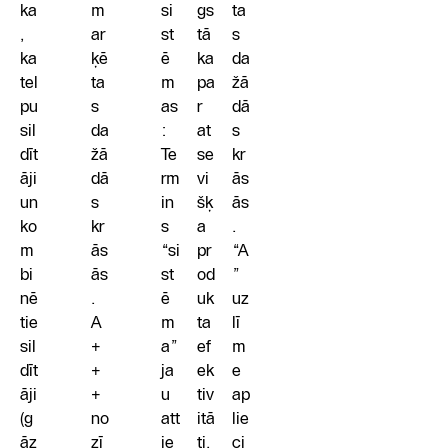
ka
m
si
gs
ta
,
ar
st
tā
s
ka
ķē
ē
ka
da
tel
ta
m
pa
žā
pu
s
as
r
dā
sil
da
:
at
s
dīt
žā
Te
se
kr
āji
dā
rm
vi
ās
un
s
in
šķ
ās
ko
kr
s
a
.
m
ās
“si
pr
“A
bi
ās
st
od
”
nē
.
ē
uk
uz
tie
A
m
ta
lī
sil
+
a”
ef
m
dīt
+
ja
ek
e
āji
+
u
tiv
ap
(g
no
att
itā
lie
āz
zī
ie
ti,
ci