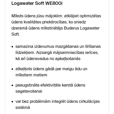
Logawater Soft WE800i
Mīksts ūdens jūsu mājoklim: atklājiet optimizētas
ūdens kvalitātes priekšrocības, ko sniedz
dzeramā ūdens mīkstinātājs Buderus Logawater
Soft.
samazina izdevumus mazgāšanas un tīrīšanas
līdzekļiem. Aizsargā mājsaimniecības ierīces,
kā arī ūdensvadus no apkaļķošanās
atkaļķots ūdens gādā par maigu ādu un
mīkstiem matiem
paaugstināta efektivitāte karstā ūdens
sagatavošanai
var bez problēmām integrēt ūdens cirkulācijas
sistēmā