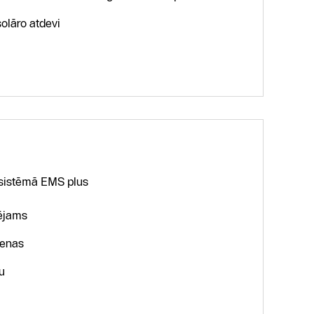
olāro atdevi
 sistēmā EMS plus
lējams
ienas
u