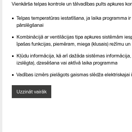
Vienkārša telpas kontrole un tālvadības pults apkures ko
Telpas temperatūras iestatīšana, ja laika programma ir
pārslēgšanai
Kombinācijā ar ventilācijas tipa apkures sistēmām iespē
īpašas funkcijas, piemēram, miega (klusais) režīmu un b
Kļūdu informācija, kā arī dažāda sistēmas informācija,
izslēgta), dzesēšana vai aktīvā laika programma
Vadības izmērs pielāgots gaismas slēdža elektriskajai i
Uzzināt vairāk