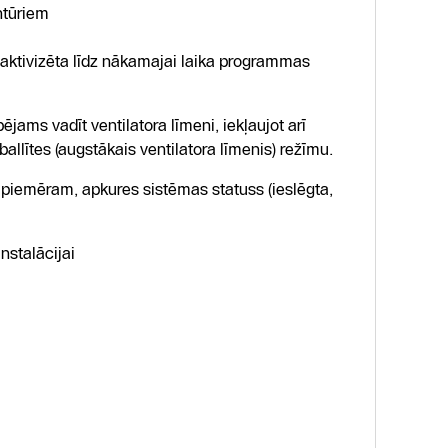
ntūriem
 aktivizēta līdz nākamajai laika programmas
jams vadīt ventilatora līmeni, iekļaujot arī
allītes (augstākais ventilatora līmenis) režīmu.
 piemēram, apkures sistēmas statuss (ieslēgta,
nstalācijai