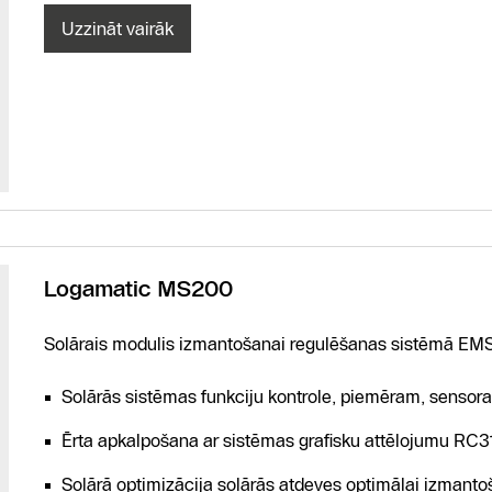
Uzzināt vairāk
Logamatic MS200
Kontakti
Solārais modulis izmantošanai regulēšanas sistēmā EMS
Serviss
Solārās sistēmas funkciju kontrole, piemēram, sensor
Ērta apkalpošana ar sistēmas grafisku attēlojumu RC3
Solārā optimizācija solārās atdeves optimālai izmant