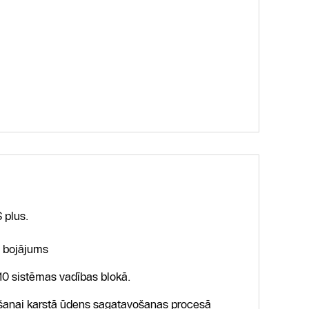
 plus.
a bojājums
10 sistēmas vadības blokā.
ošanai karstā ūdens sagatavošanas procesā