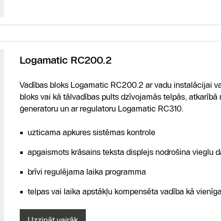
Logamatic RC200.2
Vadības bloks Logamatic RC200.2 ar vadu instalācijai var
bloks vai kā tālvadības pults dzīvojamās telpās, atkarīb
ģeneratoru un ar regulatoru Logamatic RC310.
uzticama apkures sistēmas kontrole
apgaismots krāsains teksta displejs nodrošina vieglu d
brīvi regulējama laika programma
telpas vai laika apstākļu kompensēta vadība kā vienī
Uzzināt vairāk