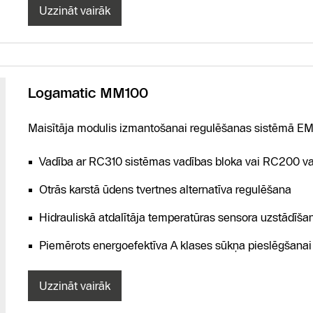
Uzzināt vairāk
Logamatic MM100
Maisītāja modulis izmantošanai regulēšanas sistēmā EM
Vadība ar RC310 sistēmas vadības bloka vai RC200 va
Otrās karstā ūdens tvertnes alternatīva regulēšana
Hidrauliskā atdalītāja temperatūras sensora uzstādīša
Piemērots energoefektīva A klases sūkņa pieslēgšanai
Uzzināt vairāk