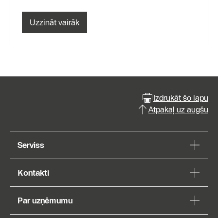
Uzzināt vairāk
Izdrukāt šo lapu
Atpakaļ uz augšu
Serviss
Kontakti
Par uzņēmumu