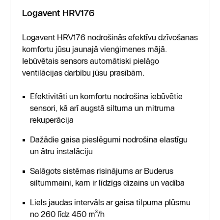
Logavent HRV176
Logavent HRV176 nodrošinās efektīvu dzīvošanas
komfortu jūsu jaunajā vienģimenes mājā.
Iebūvētais sensors automātiski pielāgo
ventilācijas darbību jūsu prasībām.
Efektivitāti un komfortu nodrošina iebūvētie
sensori, kā arī augstā siltuma un mitruma
rekuperācija
Dažādie gaisa pieslēgumi nodrošina elastīgu
un ātru instalāciju
Salāgots sistēmas risinājums ar Buderus
siltummaini, kam ir līdzīgs dizains un vadība
Liels jaudas intervāls ar gaisa tilpuma plūsmu
no 260 līdz 450 m³/h