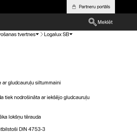
Partneru portāls
Meklēt
vošanas tvertnes
Logalux SB
e ar gludcauruļu siltummaini
a tiek nodrošināta ar iekšējo gludcauruļu
ēka lokšņu tērauda
atbilstoši DIN 4753‑3