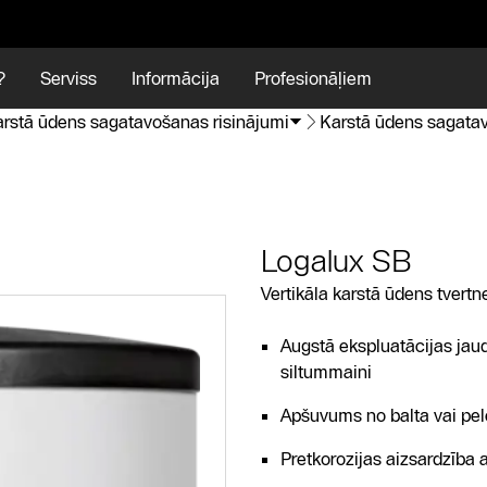
?
Serviss
Informācija
Profesionāļiem
rstā ūdens sagatavošanas risinājumi
Karstā ūdens sagata
Logalux SB
Vertikāla karstā ūdens tvertn
Augstā ekspluatācijas jaud
siltummaini
Apšuvums no balta vai pel
Pretkorozijas aizsardzība 