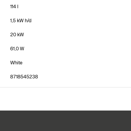
114 l
1,5 kW h/d
20 kW
61,0 W
White
8718545238