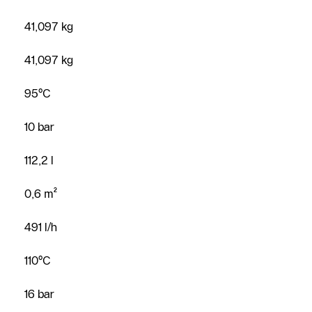
41,097 kg
41,097 kg
Kontakti
95°C
Serviss
10 bar
112,2 l
0,6 m²
491 l/h
110°C
16 bar