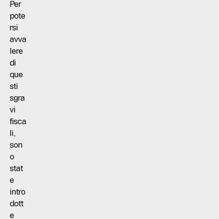
Per
pote
rsi
avva
lere
di
que
sti
sgra
vi
fisca
li,
son
o
stat
e
intro
dott
e