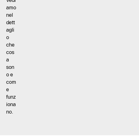
Vedi
amo
nel
dett
agli
o
che
cos
a
son
o e
com
e
funz
iona
no.