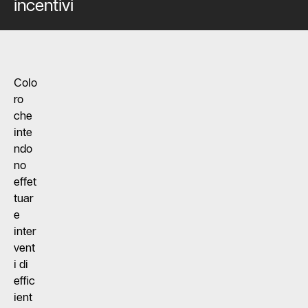
incentivi
Colo
ro
che
inte
ndo
no
effet
tuar
e
inter
vent
i di
effic
ient