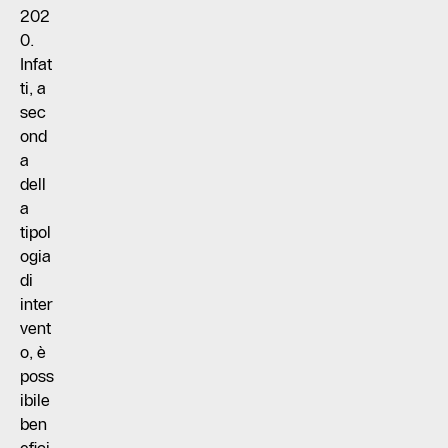
202
0.
Infat
ti, a
sec
ond
a
dell
a
tipol
ogia
di
inter
vent
o, è
poss
ibile
ben