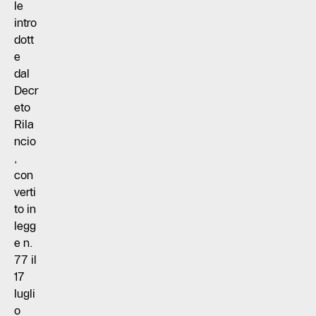
le
intro
dott
e
dal
Decr
eto
Rila
ncio
,
con
verti
to in
legg
e n.
77 il
17
lugli
o