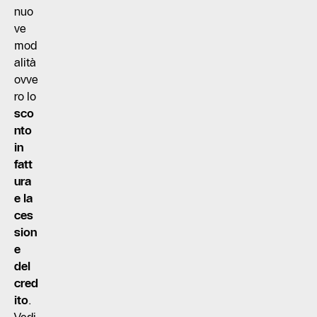
nuo
ve
mod
alità
ovve
ro lo
sco
nto
in
fatt
ura
e la
ces
sion
e
del
cred
ito
.