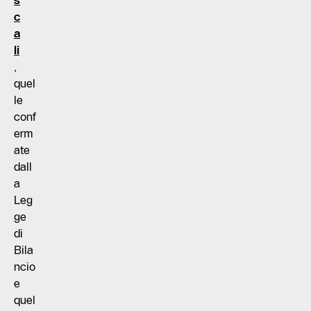
s
c
a
li
,
quel
le
conf
erm
ate
dall
a
Leg
ge
di
Bila
ncio
e
quel