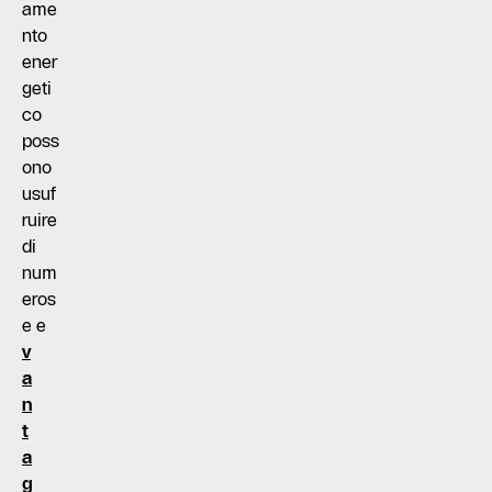
ame
nto
ener
geti
co
poss
ono
usuf
ruire
di
num
eros
e e
v
a
n
t
a
g