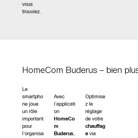
vous
trouviez.
HomeCom Buderus – bien plus q
Le
smartpho
Avec
Optimise
ne joue
l’applicati
z le
un rôle
on
réglage
important
HomeCo
de votre
pour
m
chauffag
l’organisa
Buderus
,
e
via