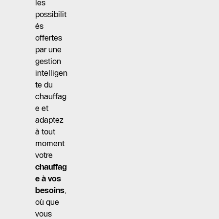
les
possibilit
és
offertes
par une
gestion
intelligen
te du
chauffag
e et
adaptez
à tout
moment
votre
chauffag
e à vos
besoins
,
où que
vous