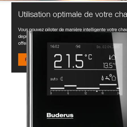
Utilisation optimale de votre ch
Vous pouvez piloter de manière intelligente votre ch
depuis votre périphérique mobile. Découvrez maintena
offertes par un chauffage connecté et apprenez-en plu
Formulaire de contact Buderus Suisse