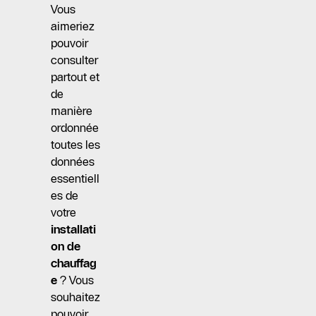
Vous
aimeriez
pouvoir
consulter
partout et
de
manière
ordonnée
toutes les
données
essentiell
es de
votre
installati
on de
chauffag
e
? Vous
souhaitez
pouvoir