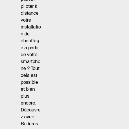
piloter à
distance
votre
installatio
n de
chauffag
e à partir
de votre
smartpho
ne ? Tout
cela est
possible
et bien
plus
encore.
Découvre
z avec
Buderus