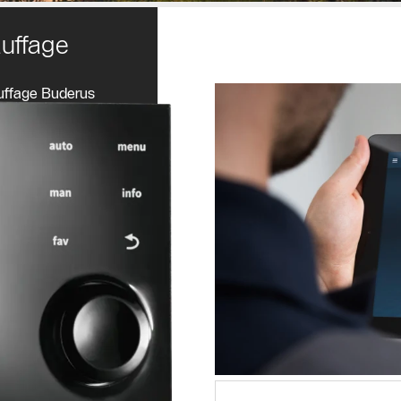
auffage
auffage Buderus
nt les possibilités
s à ce sujet !